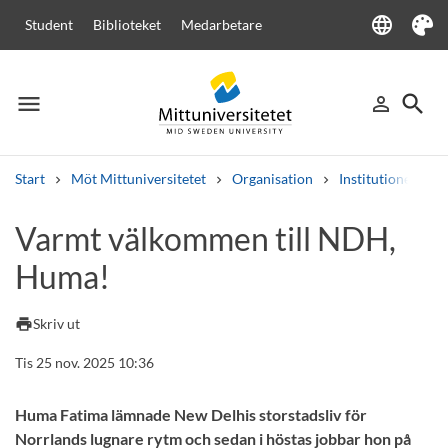
language
Student
Biblioteket
Medarbetare
Language
Tema
menu
search
person_outline
Meny
Logga in
Sök
Start
Möt Mittuniversitetet
Organisation
Institutioner
Sök
Varmt välkommen till NDH,
Andra söktjänster
Huma!
Kurser och program
Kursplaner
Välkomstbrev
Personal
Lediga jobb
print
Skriv ut
Tis 25 nov. 2025 10:36
Huma Fatima lämnade New Delhis storstadsliv för
Norrlands lugnare rytm och sedan i höstas jobbar hon på