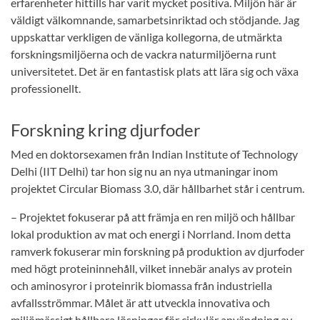
erfarenheter hittills har varit mycket positiva. Miljön här är
väldigt välkomnande, samarbetsinriktad och stödjande. Jag
uppskattar verkligen de vänliga kollegorna, de utmärkta
forskningsmiljöerna och de vackra naturmiljöerna runt
universitetet. Det är en fantastisk plats att lära sig och växa
professionellt.
Forskning kring djurfoder
Med en doktorsexamen från Indian Institute of Technology
Delhi (IIT Delhi) tar hon sig nu an nya utmaningar inom
projektet Circular Biomass 3.0, där hållbarhet står i centrum.
– Projektet fokuserar på att främja en ren miljö och hållbar
lokal produktion av mat och energi i Norrland. Inom detta
ramverk fokuserar min forskning på produktion av djurfoder
med högt proteininnehåll, vilket innebär analys av protein
och aminosyror i proteinrik biomassa från industriella
avfallsströmmar. Målet är att utveckla innovativa och
miljömässigt hållbara lösningar för cirkulär användning av