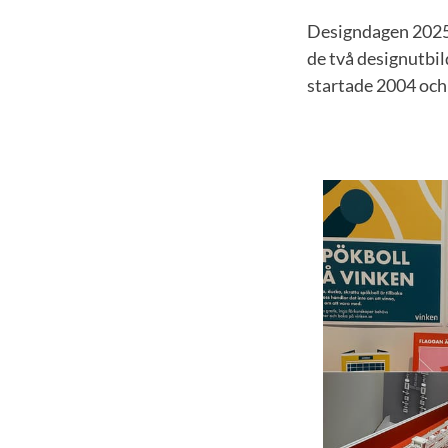
Designdagen 2025 
de två designutbi
startade 2004 och