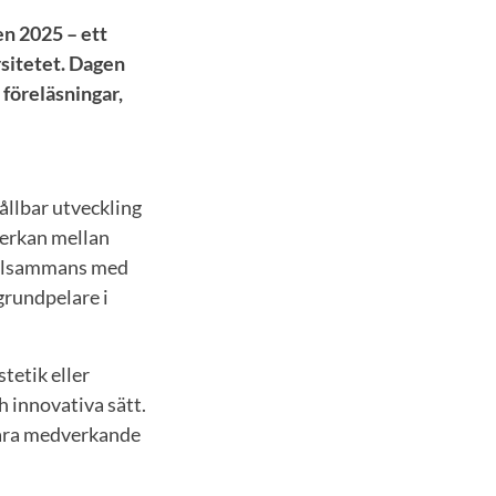
en 2025 – ett
rsitetet. Dagen
 föreläsningar,
ållbar utveckling
erkan mellan
tillsammans med
grundpelare i
tetik eller
h innovativa sätt.
 våra medverkande