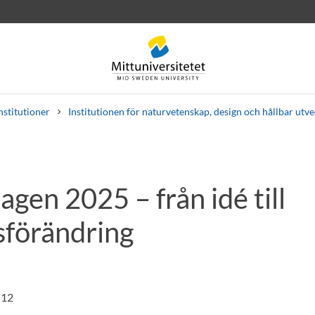
nstitutioner
Institutionen för naturvetenskap, design och hållbar utv
gen 2025 – från idé till
rev
Personal
Lediga jobb
sförändring
:12