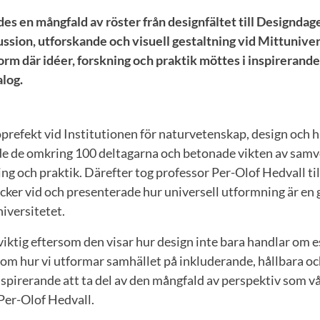
es en mångfald av röster från designfältet till Designdag
kussion, utforskande och visuell gestaltning vid Mittunive
rm där idéer, forskning och praktik möttes i inspirerande
alog.
oprefekt vid Institutionen för naturvetenskap, design och h
 de omkring 100 deltagarna och betonade vikten av samv
ing och praktik. Därefter tog professor Per-Olof Hedvall 
ker vid och presenterade hur universell utformning är en 
iversitetet.
iktig eftersom den visar hur design inte bara handlar om es
om hur vi utformar samhället på inkluderande, hållbara oc
 inspirerande att ta del av den mångfald av perspektiv som
Per-Olof Hedvall.