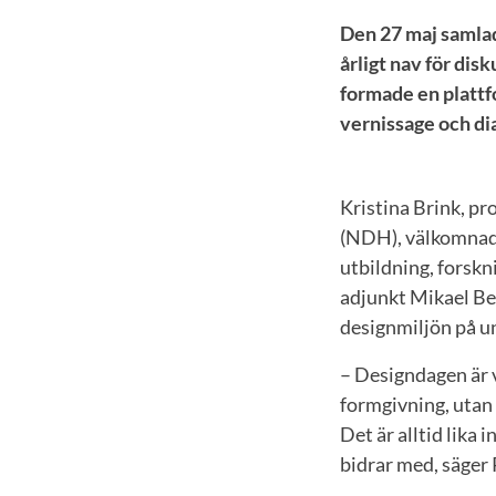
Den 27 maj samlad
årligt nav för dis
formade en plattfo
vernissage och di
Kristina Brink, pr
(NDH), välkomnade
utbildning, forskn
adjunkt Mikael Bec
designmiljön på un
– Designdagen är v
formgivning, utan 
Det är alltid lika
bidrar med, säger 