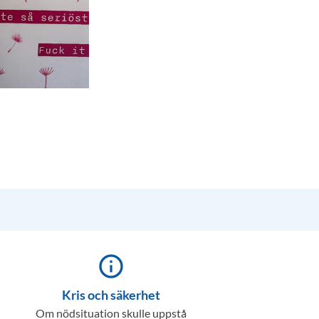
info_outline
Kris och säkerhet
Om nödsituation skulle uppstå