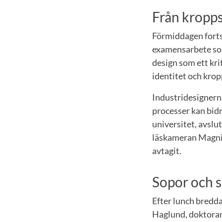
Från kropps
Förmiddagen forts
examensarbete so
design som ett kri
identitet och krop
Industridesignern
processer kan bidr
universitet, avslu
läskameran Magniv
avtagit.
Sopor och s
Efter lunch bredd
Haglund, doktorand