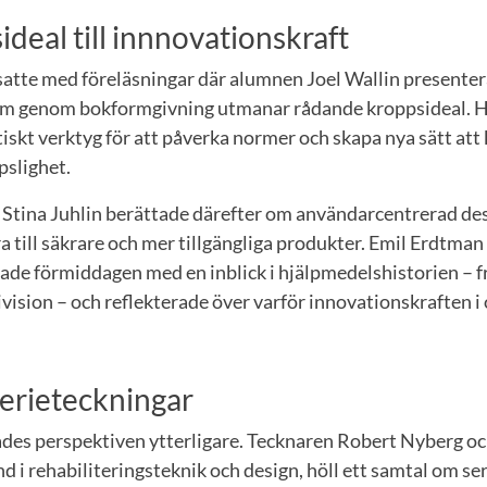
ideal till innnovationskraft
atte med föreläsningar där alumnen Joel Wallin presenter
m genom bokformgivning utmanar rådande kroppsideal. H
tiskt verktyg för att påverka normer och skapa nya sätt a
pslighet.
 Stina Juhlin berättade därefter om användarcentrerad de
a till säkrare och mer tillgängliga produkter. Emil Erdtman
tade förmiddagen med en inblick i hjälpmedelshistorien – fr
ision – och reflekterade över varför innovationskraften i
erieteckningar
ades perspektiven ytterligare. Tecknaren Robert Nyberg o
 i rehabiliteringsteknik och design, höll ett samtal om s