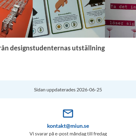
från designstudenternas utställning
Sidan uppdaterades 2026-06-25
mail_outline
kontakt@miun.se
Vi svarar på e-post måndag till fredag