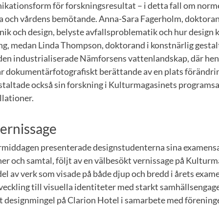
kationsform för forskningsresultat – i detta fall om norm
a och vårdens bemötande. Anna-Sara Fagerholm, doktoran
nik och design, belyste avfallsproblematik och hur design 
ing, medan Linda Thompson, doktorand i konstnärlig gestal
 den industrialiserade Nämforsens vattenlandskap, där hen
r dokumentärfotografiskt berättande av en plats förändrin
taltade också sin forskning i Kulturmagasinets programsa
llationer.
vernissage
ermiddagen presenterade designstudenterna sina examen
er och samtal, följt av en välbesökt vernissage på Kulturm
del av verk som visade på både djup och bredd i årets exam
veckling till visuella identiteter med starkt samhällseng
t designmingel på Clarion Hotel i samarbete med förenin