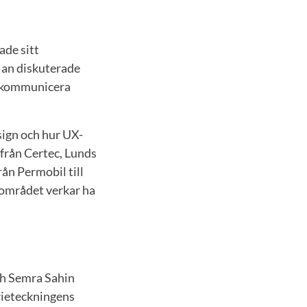
ade sitt
an diskuterade
tt kommunicera
sign och hur UX-
 från Certec, Lunds
ån Permobil till
 området verkar ha
ch Semra Sahin
erieteckningens