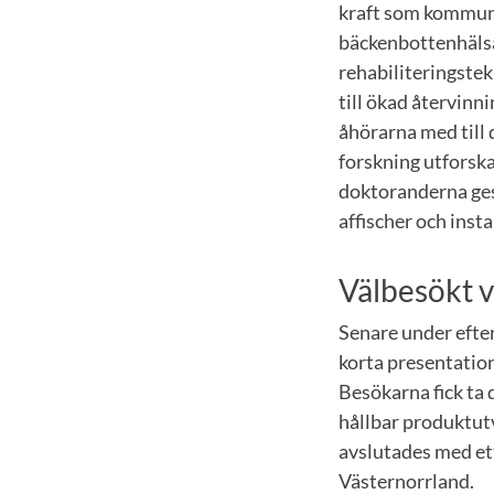
kraft som kommuni
bäckenbottenhäls
rehabiliteringstek
till ökad återvinn
åhörarna med till
forskning utforska
doktoranderna ges
affischer och insta
Välbesökt 
Senare under eft
korta presentation
Besökarna fick ta 
hållbar produktut
avslutades med et
Västernorrland.