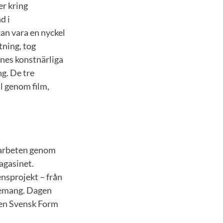
er kring
d i
kan vara en nyckel
tning, tog
nes konstnärliga
g. De tre
l genom film,
sarbeten genom
agasinet.
ensprojekt – från
agemang. Dagen
gen Svensk Form