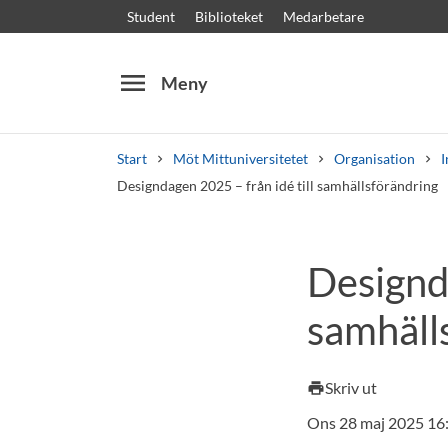
Student
Biblioteket
Medarbetare
menu
Meny
Start
Möt Mittuniversitetet
Organisation
I
Designdagen 2025 – från idé till samhällsförändring
Sök
Andra söktjänster
Designda
Kurser och program
Kursplaner
Välkomstb
samhäll
Skriv ut
print
Ons 28 maj 2025 16