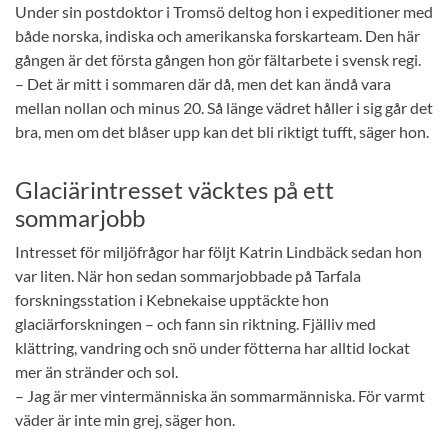
Under sin postdoktor i Tromsö deltog hon i expeditioner med
både norska, indiska och amerikanska forskarteam. Den här
gången är det första gången hon gör fältarbete i svensk regi.
– Det är mitt i sommaren där då, men det kan ändå vara
mellan nollan och minus 20. Så länge vädret håller i sig går det
bra, men om det blåser upp kan det bli riktigt tufft, säger hon.
Glaciärintresset väcktes på ett
sommarjobb
Intresset för miljöfrågor har följt Katrin Lindbäck sedan hon
var liten. När hon sedan sommarjobbade på Tarfala
forskningsstation i Kebnekaise upptäckte hon
glaciärforskningen – och fann sin riktning. Fjälliv med
klättring, vandring och snö under fötterna har alltid lockat
mer än stränder och sol.
– Jag är mer vintermänniska än sommarmänniska. För varmt
väder är inte min grej, säger hon.