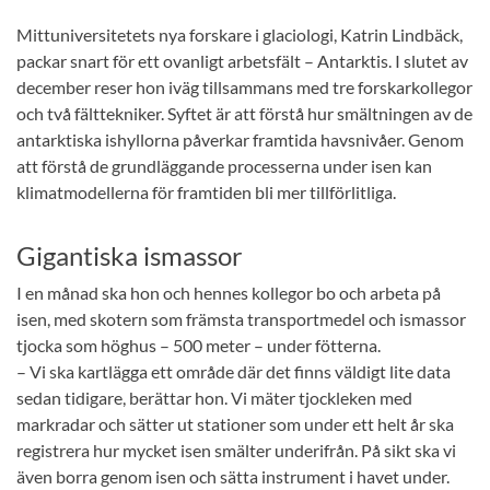
Mittuniversitetets nya forskare i glaciologi, Katrin Lindbäck,
packar snart för ett ovanligt arbetsfält – Antarktis. I slutet av
december reser hon iväg tillsammans med tre forskarkollegor
och två fälttekniker. Syftet är att förstå hur smältningen av de
antarktiska ishyllorna påverkar framtida havsnivåer. Genom
att förstå de grundläggande processerna under isen kan
klimatmodellerna för framtiden bli mer tillförlitliga.
Gigantiska ismassor
I en månad ska hon och hennes kollegor bo och arbeta på
isen, med skotern som främsta transportmedel och ismassor
tjocka som höghus – 500 meter – under fötterna.
– Vi ska kartlägga ett område där det finns väldigt lite data
sedan tidigare, berättar hon. Vi mäter tjockleken med
markradar och sätter ut stationer som under ett helt år ska
registrera hur mycket isen smälter underifrån. På sikt ska vi
även borra genom isen och sätta instrument i havet under.