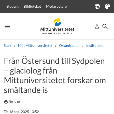
language
Student
Biblioteket
Medarbetare
Language
Tema
menu
search
person_outline
Meny
Logga in
Sök
Start
Möt Mittuniversitetet
Organisation
Institutioner
Sök
Från Östersund till Sydpolen
Andra söktjänster
– glaciolog från
Kurser och program
Kursplaner
Välkomstbrev
Personal
Lediga jobb
Mittuniversitetet forskar om
smältande is
print
Skriv ut
Tis 16 sep. 2025 13:52