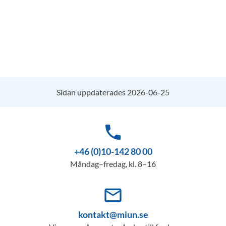
Sidan uppdaterades 2026-06-25
phone
+46 (0)10-142 80 00
Måndag–fredag, kl. 8–16
mail_outline
kontakt@miun.se