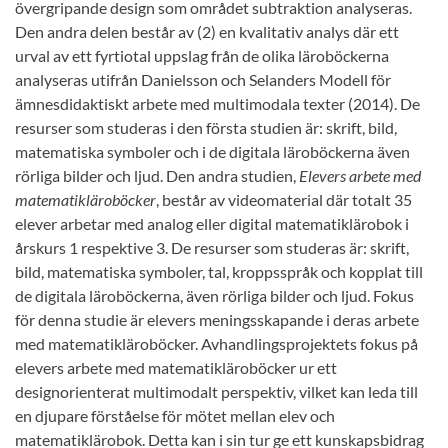
övergripande design som området subtraktion analyseras.
Den andra delen består av (2) en kvalitativ analys där ett
urval av ett fyrtiotal uppslag från de olika läroböckerna
analyseras utifrån Danielsson och Selanders Modell för
ämnesdidaktiskt arbete med multimodala texter (2014). De
resurser som studeras i den första studien är: skrift, bild,
matematiska symboler och i de digitala läroböckerna även
rörliga bilder och ljud. Den andra studien,
Elevers arbete med
matematikläroböcker
, består av videomaterial där totalt 35
elever arbetar med analog eller digital matematiklärobok i
årskurs 1 respektive 3. De resurser som studeras är: skrift,
bild, matematiska symboler, tal, kroppsspråk och kopplat till
de digitala läroböckerna, även rörliga bilder och ljud. Fokus
för denna studie är elevers meningsskapande i deras arbete
med matematikläroböcker. Avhandlingsprojektets fokus på
elevers arbete med matematikläroböcker ur ett
designorienterat multimodalt perspektiv, vilket kan leda till
en djupare förståelse för mötet mellan elev och
matematiklärobok. Detta kan i sin tur ge ett kunskapsbidrag