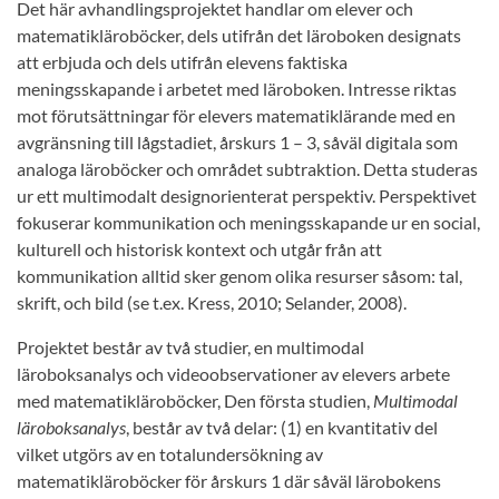
Det här avhandlingsprojektet handlar om elever och
matematikläroböcker, dels utifrån det läroboken designats
att erbjuda och dels utifrån elevens faktiska
meningsskapande i arbetet med läroboken. Intresse riktas
mot förutsättningar för elevers matematiklärande med en
avgränsning till lågstadiet, årskurs 1 – 3, såväl digitala som
analoga läroböcker och området subtraktion. Detta studeras
ur ett multimodalt designorienterat perspektiv. Perspektivet
fokuserar kommunikation och meningsskapande ur en social,
kulturell och historisk kontext och utgår från att
kommunikation alltid sker genom olika resurser såsom: tal,
skrift, och bild (se t.ex. Kress, 2010; Selander, 2008).
Projektet består av två studier, en multimodal
läroboksanalys och videoobservationer av elevers arbete
med matematikläroböcker, Den första studien,
Multimodal
läroboksanalys
, består av två delar: (1) en kvantitativ del
vilket utgörs av en totalundersökning av
matematikläroböcker för årskurs 1 där såväl lärobokens