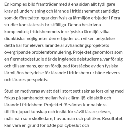
En komplex bild framträder med å ena sidan allt tydligare
krav på undervisning och lärande i fritidshemmet samtidigt
som de förutsättningar den fysiska lärmiljön erbjuder i flera
studier konstaterats bristfälliga. Denna beskrivna
komplexitet; fritidshemmets inre fysiska lärmiljö, vilka
didaktiska möjligheter den erbjuder och vilken betydelse
detta har för elevers lärande är avhandlingsprojektets
övergripande problemformulering. Projektet genomförs som
en flermetodsstudie där de ingående delstudierna, var för sig
och tillsammans, ger en fördjupad förståelse av den fysiska
lärmiljöns betydelse för lärande i fritidshem ur både elevers
och lärares perspektiv.
Studien motiveras av att det i stort sett saknas forskning med
fokus på sambandet mellan fysisk lärmiljö, didaktik och
lärande i fritidshem. Projektet förväntas kunna bidra
till fördjupad kunskap och insikt för såväl lärare, elever,
målsmän som skolledare, huvudmän och politiker. Resultatet
kan vara en grund för både policybeslut och