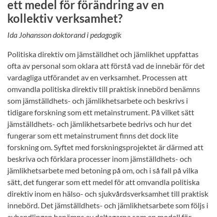
ett medel för förändring av en
kollektiv verksamhet?
Ida Johansson doktorand i pedagogik
Politiska direktiv om jämställdhet och jämlikhet uppfattas
ofta av personal som oklara att förstå vad de innebär för det
vardagliga utförandet av en verksamhet. Processen att
omvandla politiska direktiv till praktisk innebörd benämns
som jämställdhets- och jämlikhetsarbete och beskrivs i
tidigare forskning som ett metainstrument. På vilket sätt
jämställdhets- och jämlikhetsarbete bedrivs och hur det
fungerar som ett metainstrument finns det dock lite
forskning om. Syftet med forskningsprojektet är därmed att
beskriva och förklara processer inom jämställdhets- och
jämlikhetsarbete med betoning på om, och i så fall på vilka
sätt, det fungerar som ett medel för att omvandla politiska
direktiv inom en hälso- och sjukvårdsverksamhet till praktisk
innebörd. Det jämställdhets- och jämlikhetsarbete som följs i
avhandlingen benämns av deltagarna som en modell för