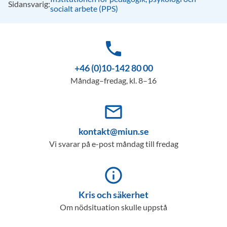
Sidansvarig:
socialt arbete (PPS)
phone
+46 (0)10-142 80 00
Måndag–fredag, kl. 8–16
mail_outline
kontakt@miun.se
Vi svarar på e-post måndag till fredag
info_outline
Kris och säkerhet
Om nödsituation skulle uppstå