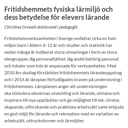
Fritidshemmets fysiska lärmiljö och
dess betydelse för elevers lärande
Christina Grewell doktorand i pedagogik
Fritidshemsverksamheten i Sverige omfattar cirka en halv
miljon barn i åldern 6-12 år och studier och statistik har
sedan många år indikerat stora utmaningar i form av stora
elevgrupper, låg personaltäthet, låg andel behörig personal
och lokaler som inte är anpassade för verksamheten. Med
2010 års skollag förstärktes fritidshemmets lärandeuppdrag
och i 2016 år läroplan förtydligades kraven på undervisning i
fritidshemmen. Läroplanen anger att undervisningen
ska stimulera elevernas utveckling och lärande, utmana och
inspirera till nya upptäckter och ge möjlighet till lek, rörelse,
skapande, utforskande och praktiska arbetssätt samt erbjuda
en god miljö för lärande och rekreation med en variation av
arbetssätt, uttrycksformer och lärmiljöer.