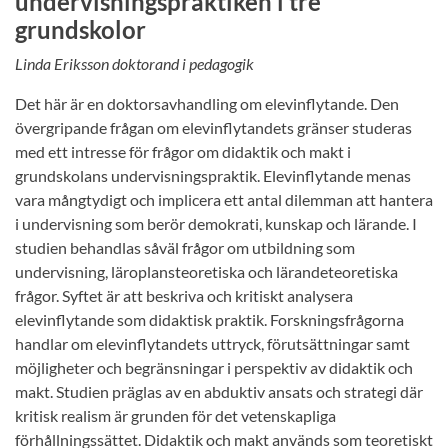
undervisningspraktiken i tre
grundskolor
Linda Eriksson doktorand i pedagogik
Det här är en doktorsavhandling om elevinflytande. Den
övergripande frågan om elevinflytandets gränser studeras
med ett intresse för frågor om didaktik och makt i
grundskolans undervisningspraktik. Elevinflytande menas
vara mångtydigt och implicera ett antal dilemman att hantera
i undervisning som berör demokrati, kunskap och lärande. I
studien behandlas såväl frågor om utbildning som
undervisning, läroplansteoretiska och lärandeteoretiska
frågor. Syftet är att beskriva och kritiskt analysera
elevinflytande som didaktisk praktik. Forskningsfrågorna
handlar om elevinflytandets uttryck, förutsättningar samt
möjligheter och begränsningar i perspektiv av didaktik och
makt. Studien präglas av en abduktiv ansats och strategi där
kritisk realism är grunden för det vetenskapliga
förhållningssättet. Didaktik och makt används som teoretiskt