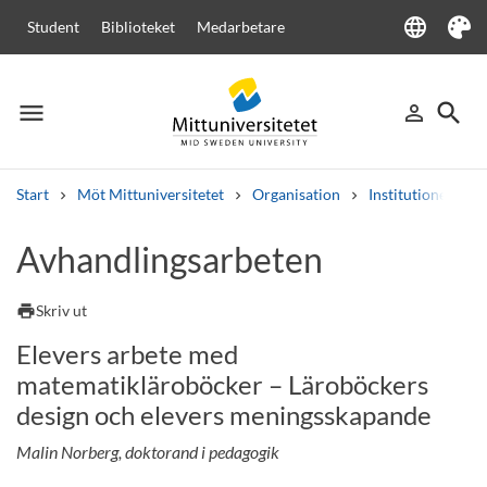
language
Student
Biblioteket
Medarbetare
Language
Tema
menu
search
person_outline
Meny
Logga in
Sök
Start
Möt Mittuniversitetet
Organisation
Institutioner
Sök
Avhandlingsarbeten
Andra söktjänster
Kurser och program
Kursplaner
Välkomstbrev
Personal
print
Skriv ut
Lediga jobb
Elevers arbete med
matematikläroböcker – Läroböckers
design och elevers meningsskapande
Malin Norberg, doktorand i pedagogik