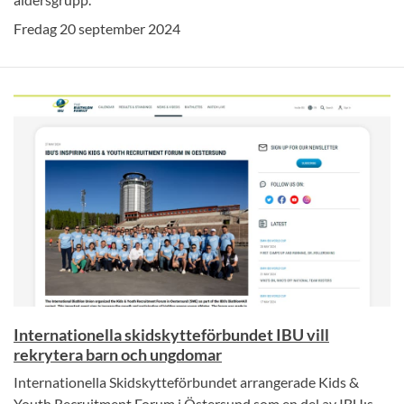
Fredag 20 september 2024
Internationella skidskytteförbundet IBU vill
rekrytera barn och ungdomar
Internationella Skidskytteförbundet arrangerade Kids &
Youth Recruitment Forum i Östersund som en del av IBU:s