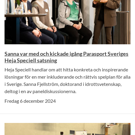
Sanna var med och kickade igång Parasport Sveriges
Heja Speciell satsning
Heja Speciell handlar om att hitta konkreta och inspirerande
lösningar för en mer inkluderande och rättvis spelplan för alla
i Sverige. Sanna Fjellström, doktorand i idrottsvetenskap,
deltog i en av paneldiskussionerna.
Fredag 6 december 2024