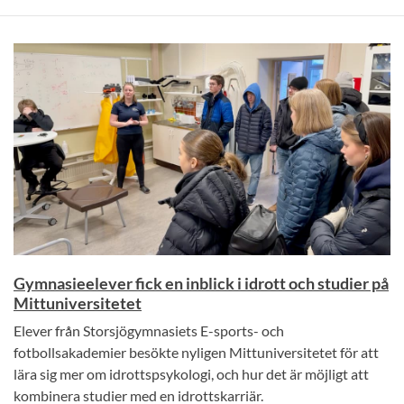
Gymnasieelever fick en inblick i idrott och studier på
Mittuniversitetet
Elever från Storsjögymnasiets E-sports- och
fotbollsakademier besökte nyligen Mittuniversitetet för att
lära sig mer om idrottspsykologi, och hur det är möjligt att
kombinera studier med en idrottskarriär.