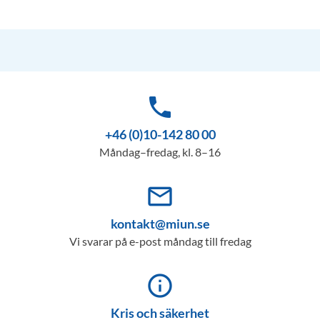
phone
+46 (0)10-142 80 00
Måndag–fredag, kl. 8–16
mail_outline
kontakt@miun.se
Vi svarar på e-post måndag till fredag
info_outline
Kris och säkerhet