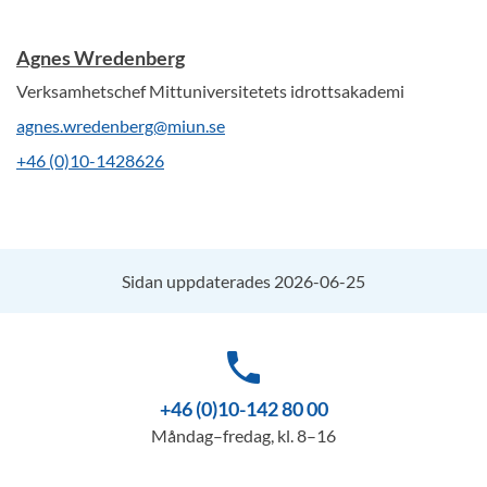
Agnes Wredenberg
Verksamhetschef Mittuniversitetets idrottsakademi
agnes.wredenberg@miun.se
+46 (0)10-1428626
Sidan uppdaterades 2026-06-25
phone
+46 (0)10-142 80 00
Måndag–fredag, kl. 8–16