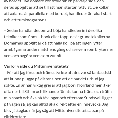
av bordet. Två domare kontrollerar, en på varje sida, och
deras uppgift är att se till att man startar rättvist. De kollar
att axlarna är parallella med bordet, handleder är raka i start
och att tumknogar syns.
– Sedan handlar det om att böja handleden in i de olika
tekniker som finns – hook eller topp, de är grundteknikerna.
Domarnas uppgift är då att hålla koll på att ingen lyfter
armbågarna under matchens gång och se vem som bryter ner
vem och avgöra vem som vunnit.
Varför valde du Mittuniversitetet?
– För att jag först och främst tyckte att det var så fantastiskt
att kunna plugga på distans, sen att de har det utbud jag
sökte. En annan viktig grej är att jag bor i Norrland men åker
ofta ner till Sthlm och liknande för att kunna träna och träffa
min coach och åka på tävlingar och eftersom Sundsvall ligger
på vägen så jag kan alltid åka direkt efter en innevecka. Jag
blev jätteglad när jag såg att Mittuniversitetet satsar på
elitidrottare.