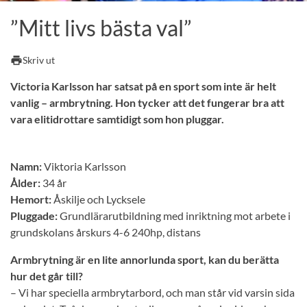
”Mitt livs bästa val”
print
Skriv ut
Victoria Karlsson har satsat på en sport som inte är helt
vanlig – armbrytning. Hon tycker att det fungerar bra att
vara elitidrottare samtidigt som hon pluggar.
Namn:
Viktoria Karlsson
Ålder:
34 år
Hemort:
Åskilje och Lycksele
Pluggade:
Grundlärarutbildning med inriktning mot arbete i
grundskolans årskurs 4-6 240hp, distans
Armbrytning är en lite annorlunda sport, kan du berätta
hur det går till?
– Vi har speciella armbrytarbord, och man står vid varsin sida