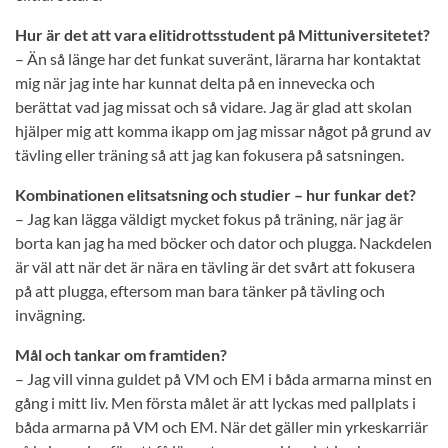
Hur är det att vara elitidrottsstudent på Mittuniversitetet?
– Än så länge har det funkat suveränt, lärarna har kontaktat
mig när jag inte har kunnat delta på en innevecka och
berättat vad jag missat och så vidare. Jag är glad att skolan
hjälper mig att komma ikapp om jag missar något på grund av
tävling eller träning så att jag kan fokusera på satsningen.
Kombinationen elitsatsning och studier – hur funkar det?
– Jag kan lägga väldigt mycket fokus på träning, när jag är
borta kan jag ha med böcker och dator och plugga. Nackdelen
är väl att när det är nära en tävling är det svårt att fokusera
på att plugga, eftersom man bara tänker på tävling och
invägning.
Mål och tankar om framtiden?
– Jag vill vinna guldet på VM och EM i båda armarna minst en
gång i mitt liv. Men första målet är att lyckas med pallplats i
båda armarna på VM och EM. När det gäller min yrkeskarriär