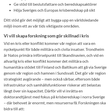
Ge stöd till beslutsfattare och beredskapsaktörer
Höja Sveriges och Europas krisberedskap på sikt
Ditt stöd gör det möjligt att bygga upp en världsledande
miljö inom ett av vår tids viktigaste områden.
Vi vill skapa forskning som gör skillnad i kris
Vid en kris eller konflikt kommer vår region att vara en
nyckelpunkt för både militära och civila insatser. Trondheim
är Natos primära införselpunkt till Skandinavien, och vid en
allvarlig kris eller konflikt kommer det militära och
humanitära stödet till Finland och Baltikum att gå via Sverige
genom vår region och hamnen i Sundsvall. Det gör vår region
strategiskt avgörande – men också sårbar, eftersom både
infrastruktur och samhällsfunktioner riskerar att belastas
långt över sin kapacitet. Därför vill vi inrätta en
doktorandtjänst med fokus på krisberedskap i norra Sverige
– där behovet är enormt, men resurserna få. Forskningen ska
bidra till att: