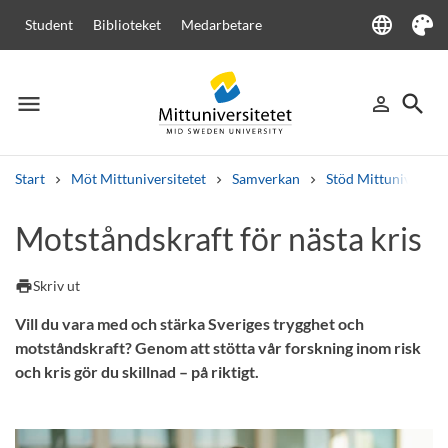
language
Student
Biblioteket
Medarbetare
Language
Tema
menu
search
person_outline
Meny
Logga in
Sök
Start
Möt Mittuniversitetet
Samverkan
Stöd Mittuniversite
Sök
Motståndskraft för nästa kris
Andra söktjänster
Kurser och program
Kursplaner
Välkomstbrev
Personal
print
Skriv ut
Lediga jobb
Vill du vara med och stärka Sveriges trygghet och
motståndskraft? Genom att stötta vår forskning inom risk
och kris gör du skillnad – på riktigt.