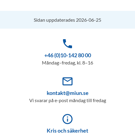
Sidan uppdaterades 2026-06-25
phone
+46 (0)10-142 80 00
Måndag–fredag, kl. 8–16
mail_outline
kontakt@miun.se
Vi svarar på e-post måndag till fredag
info_outline
Kris och säkerhet