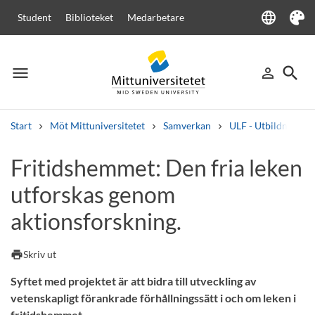
language
Student
Biblioteket
Medarbetare
Language
Tema
menu
search
person_outline
Meny
Logga in
Sök
Start
Möt Mittuniversitetet
Samverkan
ULF - Utbildning, L
Sök
Fritidshemmet: Den fria leken
Andra söktjänster
utforskas genom
Kurser och program
Kursplaner
Välkomstbrev
Personal
Lediga jobb
aktionsforskning.
print
Skriv ut
Syftet med projektet är att bidra till utveckling av
vetenskapligt förankrade förhållningssätt i och om leken i
fritidshemmet.