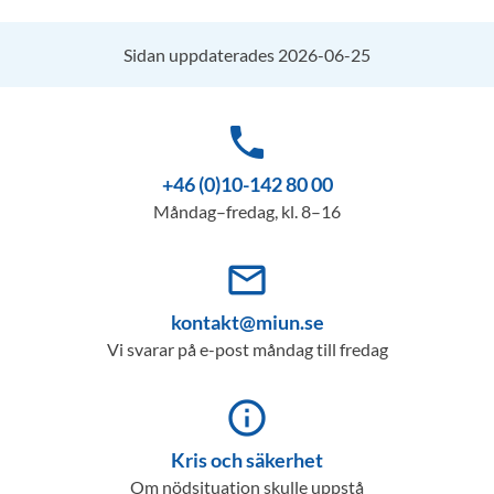
Sidan uppdaterades 2026-06-25
phone
+46 (0)10-142 80 00
Måndag–fredag, kl. 8–16
mail_outline
kontakt@miun.se
Vi svarar på e-post måndag till fredag
info_outline
Kris och säkerhet
Om nödsituation skulle uppstå