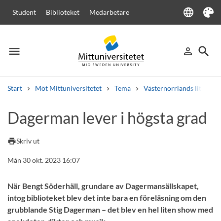
language
Student
Biblioteket
Medarbetare
Language
Tema
menu
search
person_outline
Meny
Logga in
Sök
Start
Möt Mittuniversitetet
Tema
Västernorrlands litteratu
Sök
Dagerman lever i högsta grad
Andra söktjänster
Kurser och program
Kursplaner
Välkomstbrev
Personal
print
Skriv ut
Lediga jobb
Mån 30 okt. 2023 16:07
När Bengt Söderhäll, grundare av Dagermansällskapet,
intog biblioteket blev det inte bara en föreläsning om den
grubblande Stig Dagerman – det blev en hel liten show med