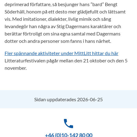
deprimerad författare, så besjunger hans ”bard” Bengt
Söderhäll, honom på ett desto mer glädjefullt och lättsamt
vis. Med imitationer, dialekter, livlig mimik och sång
levandegör han några av Stig Dagermans karaktärer och
berättar förtroligt om sina egna samtal med Dagermans
dotter och andra personer som fanns i hans närhet.
Fler spännande aktiviteter under MittLitt hittar du här
Litteraturfestivalen pågår mellan den 21 oktober och den 5
november.
Sidan uppdaterades 2026-06-25
phone
+46 (0)10-142 80 00