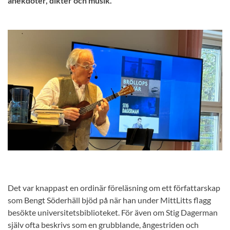
anekdoter, dikter och musik.
Det var knappast en ordinär föreläsning om ett författarskap
som Bengt Söderhäll bjöd på när han under MittLitts flagg
besökte universitetsbiblioteket. För även om Stig Dagerman
själv ofta beskrivs som en grubblande, ångestriden och