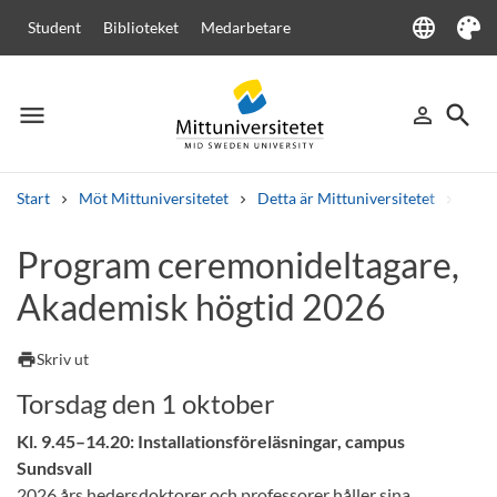
language
Student
Biblioteket
Medarbetare
Language
Tema
menu
search
person_outline
Meny
Logga in
Sök
Start
Möt Mittuniversitetet
Detta är Mittuniversitetet
Akad
Sök
Program ceremonideltagare,
Andra söktjänster
Akademisk högtid 2026
Kurser och program
Kursplaner
Välkomstbrev
Personal
Lediga jobb
print
Skriv ut
Torsdag den 1 oktober
Kl. 9.45–14.20: Installationsföreläsningar, campus
Sundsvall
2026 års hedersdoktorer och professorer håller sina