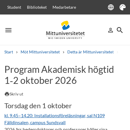
language
Student
Biblioteket
Medarbetare
Language
Tema
menu
search
person_outline
Meny
Logga in
Sök
Start
Möt Mittuniversitetet
Detta är Mittuniversitetet
Akad
Sök
Program Akademisk högtid
Andra söktjänster
1‑2 oktober 2026
Kurser och program
Kursplaner
Välkomstbrev
Personal
Lediga jobb
print
Skriv ut
Torsdag den 1 oktober
kl. 9.45–14.20: Installationsföreläsningar, sal N109
Fälldinsalen, campus Sundsvall
2026 års hedersdoktorer och professorer håller sina