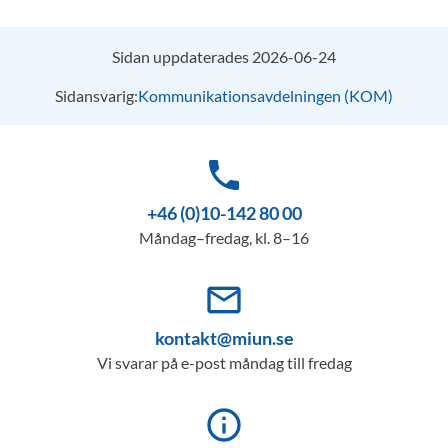
Sidan uppdaterades 2026-06-24
Sidansvarig:
Kommunikationsavdelningen (KOM)
phone
+46 (0)10-142 80 00
Måndag–fredag, kl. 8–16
mail_outline
kontakt@miun.se
Vi svarar på e-post måndag till fredag
info_outline