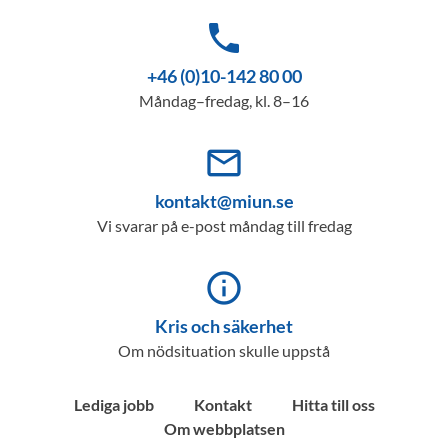
phone
+46 (0)10-142 80 00
Måndag–fredag, kl. 8–16
mail_outline
kontakt@miun.se
Vi svarar på e-post måndag till fredag
info_outline
Kris och säkerhet
Om nödsituation skulle uppstå
Lediga jobb
Kontakt
Hitta till oss
Om webbplatsen