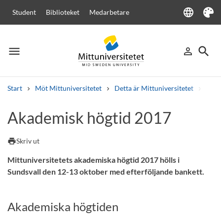
language
Student
Biblioteket
Medarbetare
Language
Tema
menu
search
person_outline
Meny
Logga in
Sök
Start
Möt Mittuniversitetet
Detta är Mittuniversitetet
Akad
Sök
Akademisk högtid 2017
Andra söktjänster
Kurser och program
Kursplaner
Välkomstbrev
Personal
print
Skriv ut
Lediga jobb
Mittuniversitetets akademiska högtid 2017 hölls i
Sundsvall den 12-13 oktober med efterföljande bankett.
Akademiska högtiden