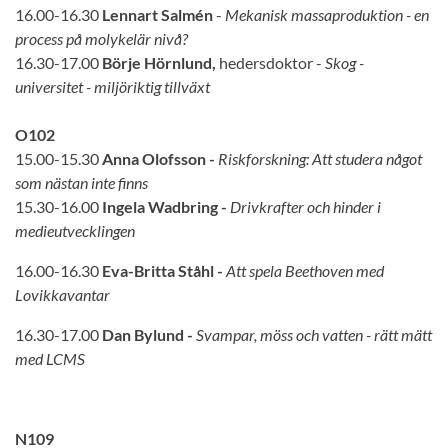
16.00-16.30
Lennart Salmén
-
Mekanisk massaproduktion - en
process på molykelär nivå?
16.30-17.00
Börje Hörnlund,
hedersdoktor -
Skog -
universitet - miljöriktig tillväxt
O102
15.00-15.30
Anna Olofsson -
Riskforskning: Att studera något
som nästan inte finns
15.30-16.00
Ingela Wadbring -
Drivkrafter och hinder i
medieutvecklingen
16.00-16.30
Eva-Britta Ståhl -
Att spela Beethoven med
Lovikkavantar
16.30-17.00
Dan Bylund -
Svampar, möss och vatten - rätt mätt
med LCMS
N109