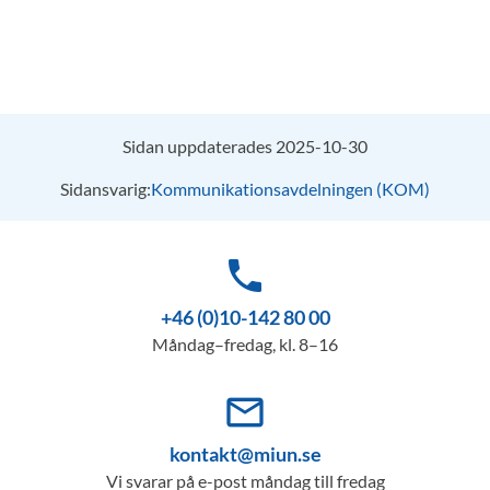
Sidan uppdaterades 2025-10-30
Sidansvarig:
Kommunikationsavdelningen (KOM)
phone
+46 (0)10-142 80 00
Måndag–fredag, kl. 8–16
mail_outline
kontakt@miun.se
Vi svarar på e-post måndag till fredag