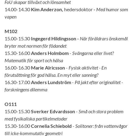
FoU skapar tillväxt och lönsamhet
14.00-14.30
Kim Anderzon,
hedersdoktor
-
Med humor som
vapen
M102
15.00-15.30
Ingegerd Hildingsson -
När föräldrars önskemål
bryter mot normen för födandet
15.30-16.00
Anders Holmbom
-
Svängarna eller livet?
Matematik för sport och hälsa
16.00-16.30
Marie Alricsson
-
Fysisk aktivitet - En
förutsättning för god hälsa. En myt eller sanning?
16.30-17.00
Anders Lundström
-
På jakt efter originalitet -
forskningens dilemma
O111
15.00-15.30
Sverker Edvardsson
-
Små och stora problem
med fysikaliska partikelmetoder
15.30-16.00
Cornelia Schiebold
-
Solitoner: från vattenvågor
till icke-kommutativ geometri