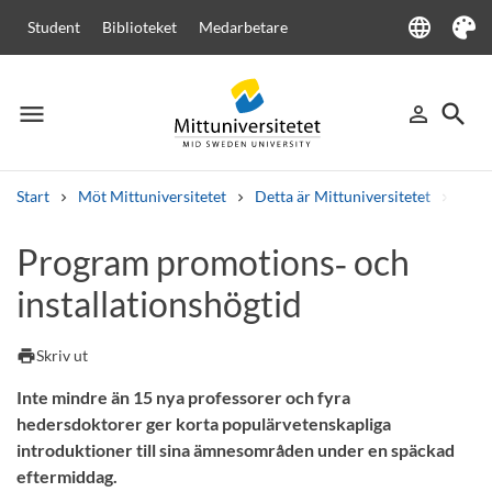
language
Student
Biblioteket
Medarbetare
Language
Tema
menu
search
person_outline
Meny
Logga in
Sök
Start
Möt Mittuniversitetet
Detta är Mittuniversitetet
Akad
Sök
Program promotions‑ och
Andra söktjänster
installationshögtid
Kurser och program
Kursplaner
Välkomstbrev
Personal
Lediga jobb
print
Skriv ut
Inte mindre än 15 nya professorer och fyra
hedersdoktorer ger korta populärvetenskapliga
introduktioner till sina ämnesområden under en späckad
eftermiddag.