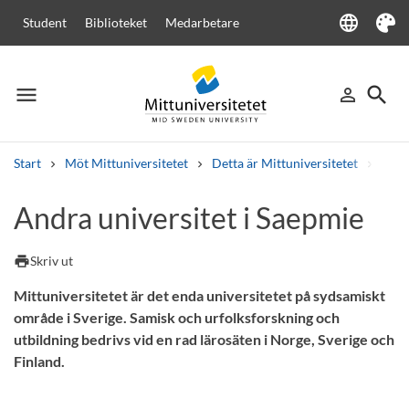
language
Student
Biblioteket
Medarbetare
Language
Tema
menu
search
person_outline
Meny
Logga in
Sök
Start
Möt Mittuniversitetet
Detta är Mittuniversitetet
Vi är
Sök
Andra universitet i Saepmie
Andra söktjänster
Kurser och program
Kursplaner
Välkomstbrev
Personal
print
Skriv ut
Lediga jobb
Mittuniversitetet är det enda universitetet på sydsamiskt
område i Sverige. Samisk och urfolksforskning och
utbildning bedrivs vid en rad lärosäten i Norge, Sverige och
Finland.