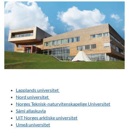
Lapplands universitet
Nord universitet
Norges Teknisk-naturvitenskapelige Universitet
Sámi allaskuvla
UiT Norges arktiske universitet
Umeå universitet