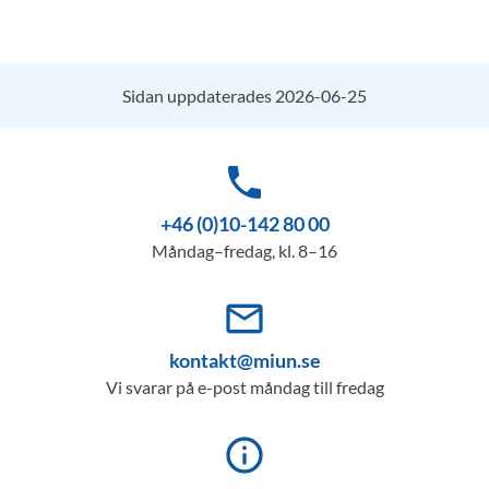
Sidan uppdaterades 2026-06-25
phone
+46 (0)10-142 80 00
Måndag–fredag, kl. 8–16
mail_outline
kontakt@miun.se
Vi svarar på e-post måndag till fredag
info_outline