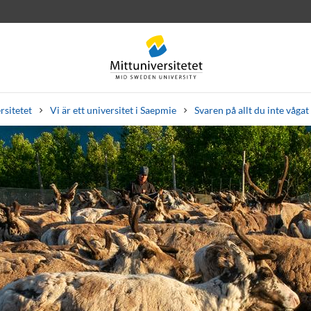
rsitetet
Vi är ett universitet i Saepmie
Svaren på allt du inte våga
rev
Personal
Lediga jobb