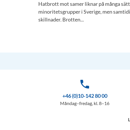
Hatbrott mot samer liknar på många sätt
minoritetsgrupper i Sverige, men samtidig
skillnader. Brotten...
phone
+46 (0)10-142 80 00
Måndag–fredag, kl. 8–16