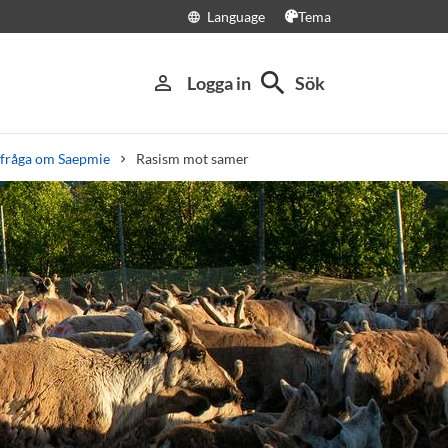
Language
Tema
language
search
person_outline
Logga in
Sök
t fråga om Saepmie
Rasism mot samer