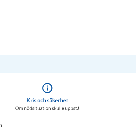
info_outline
Kris och säkerhet
Om nödsituation skulle uppstå
n