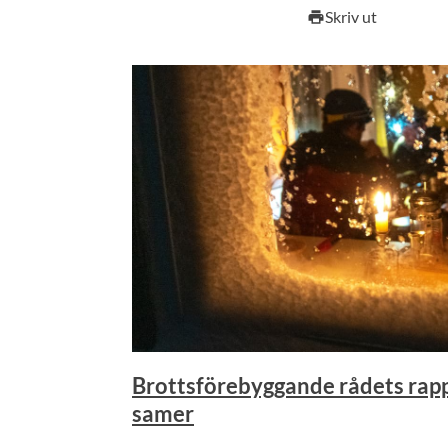
Skriv ut
print
Brottsförebyggande rådets rap
samer