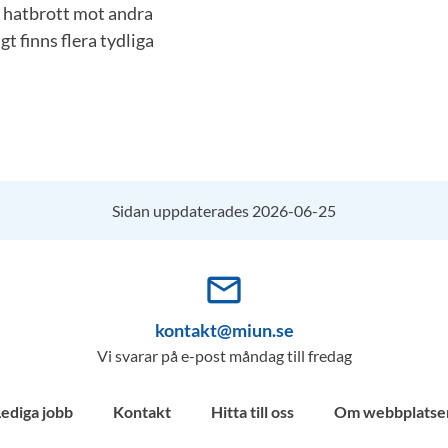
 hatbrott mot andra
t finns flera tydliga
Sidan uppdaterades 2026-06-25
mail_outline
kontakt@miun.se
Vi svarar på e-post måndag till fredag
Lediga jobb
Kontakt
Hitta till oss
Om webbplatse