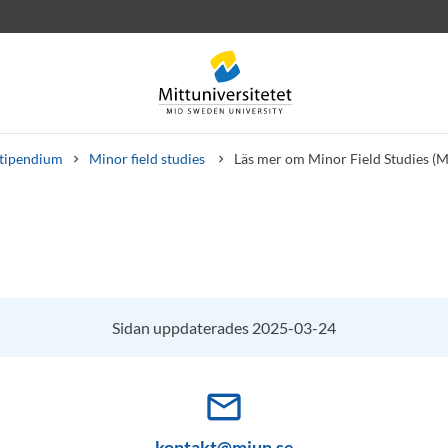
tipendium
Minor field studies
Läs mer om Minor Field Studies (
rev
Personal
Lediga jobb
Sidan uppdaterades 2025-03-24
mail_outline
kontakt@miun.se