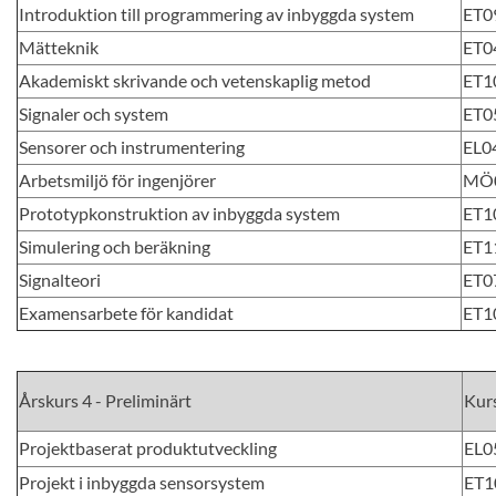
Introduktion till programmering av inbyggda system
ET0
Mätteknik
ET0
Akademiskt skrivande och vetenskaplig metod
ET1
Signaler och system
ET0
Sensorer och instrumentering
EL0
Arbetsmiljö för ingenjörer
MÖ
Prototypkonstruktion av inbyggda system
ET1
Simulering och beräkning
ET1
Signalteori
ET0
Examensarbete för kandidat
ET1
Årskurs 4 - Preliminärt
Kur
Projektbaserat produktutveckling
EL0
Projekt i inbyggda sensorsystem
ET1