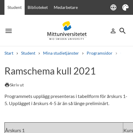
language
Student
Biblioteket
Medarbetare
Language
Tema
menu
search
person_outline
Meny
Logga in
Sök
Start
Student
Mina studietjänster
Programsidor
Civilin
Sök
Ramschema kull 2021
Andra söktjänster
Kurser och program
Kursplaner
Välkomstbrev
Personal
print
Skriv ut
Lediga jobb
Programmets upplägg presenteras i tabellform för årskurs 1-
5. Upplägget i årskurs 4-5 är än så länge preliminärt.
Årskurs 1
Kur