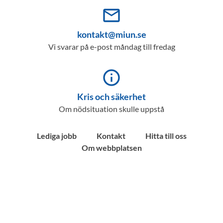
mail_outline
kontakt@miun.se
Vi svarar på e-post måndag till fredag
info_outline
Kris och säkerhet
Om nödsituation skulle uppstå
Lediga jobb
Kontakt
Hitta till oss
Om webbplatsen