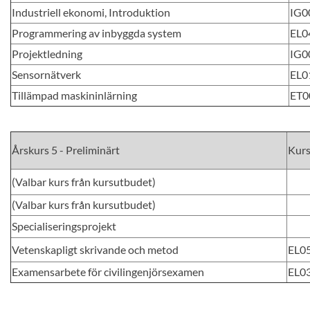
Industriell ekonomi, Introduktion
IG0
Programmering av inbyggda system
EL0
Projektledning
IG0
Sensornätverk
EL0
Tillämpad maskininlärning
ET0
Årskurs 5 - Preliminärt
Kur
(Valbar kurs från kursutbudet)
(Valbar kurs från kursutbudet)
Specialiseringsprojekt
Vetenskapligt skrivande och metod
EL0
Examensarbete för civilingenjörsexamen
EL0