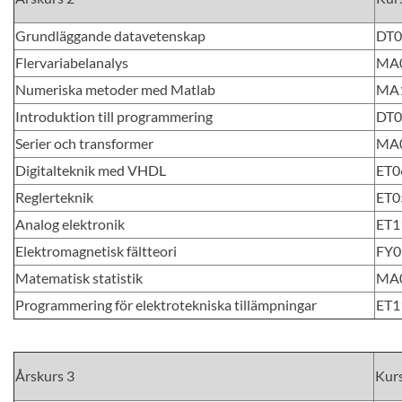
Grundläggande datavetenskap
DT
Flervariabelanalys
MA
Numeriska metoder med Matlab
MA
Introduktion till programmering
DT
Serier och transformer
MA
Digitalteknik med VHDL
ET0
Reglerteknik
ET0
Analog elektronik
ET1
Elektromagnetisk fältteori
FY0
Matematisk statistik
MA
Programmering för elektrotekniska tillämpningar
ET1
Årskurs 3
Kur