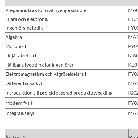
Preparandkurs för civilingenjörsstudier
MA0
Ellära och elektronik
ET0
Ingenjörsmetodik
FY0
Algebra
MA
Mekanik I
FY0
Linjär algebra I
MA
Hållbar utveckling för ingenjörer
KE0
Elektromagnetism och vågrörelselära I
FY0
Differentialkalkyl
MA
Introduktion till projektbaserad produktutveckling
IG0
Modern fysik
FY0
Integralkalkyl
MA
Årskurs 2
Kur