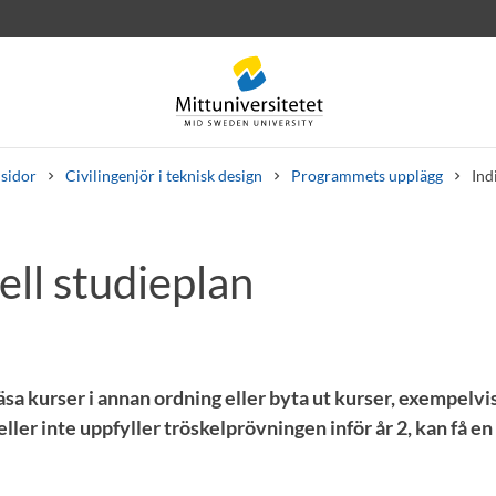
sidor
Civilingenjör i teknisk design
Programmets upplägg
Ind
ell studieplan
rev
Personal
Lediga jobb
a kurser i annan ordning eller byta ut kurser, exempelvis 
eller inte uppfyller tröskelprövningen inför år 2, kan få en