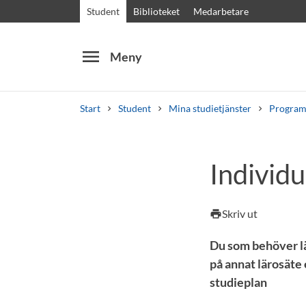
Student
Biblioteket
Medarbetare
menu
Meny
Start
Student
Mina studietjänster
Program
Sök
Andra söktjänster
Individu
Kurser och program
Kursplaner
Välkomstb
Skriv ut
print
Du som behöver läs
på annat lärosäte 
studieplan