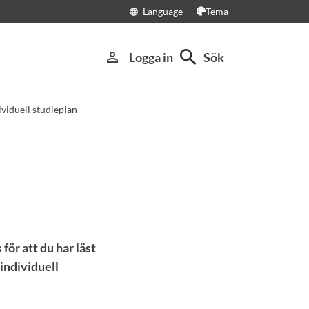
Language
Tema
language
search
person_outline
Logga in
Sök
ividuell studieplan
för att du har läst
 individuell