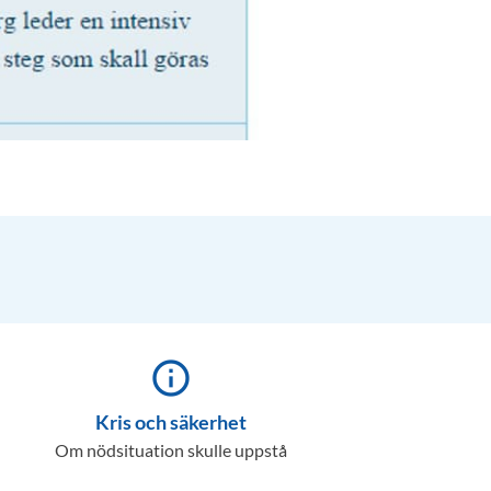
info_outline
Kris och säkerhet
Om nödsituation skulle uppstå