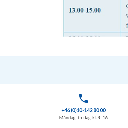
phone
+46 (0)10-142 80 00
Måndag–fredag, kl. 8–16