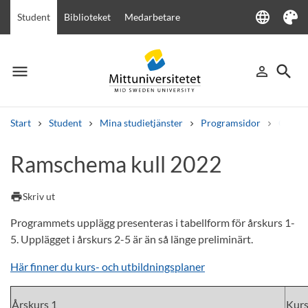
language
Student
Biblioteket
Medarbetare
Language
Tema
menu
search
person_outline
Meny
Logga in
Sök
Start
Student
Mina studietjänster
Programsidor
Civilin
Sök
Ramschema kull 2022
Andra söktjänster
Kurser och program
Kursplaner
Välkomstbrev
Personal
print
Skriv ut
Lediga jobb
Programmets upplägg presenteras i tabellform för årskurs 1-
5. Upplägget i årskurs 2-5 är än så länge preliminärt.
Här finner du kurs- och utbildningsplaner
Årskurs 1
Kur