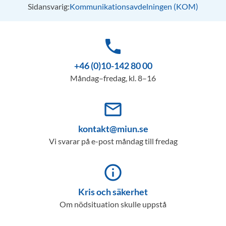
Sidansvarig:
Kommunikationsavdelningen (KOM)
phone
+46 (0)10-142 80 00
Måndag–fredag, kl. 8–16
mail_outline
kontakt@miun.se
Vi svarar på e-post måndag till fredag
info_outline
Kris och säkerhet
Om nödsituation skulle uppstå