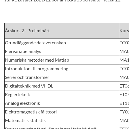
Årskurs 2 - Preliminärt
Kur
Grundläggande datavetenskap
DT0
Flervariabelanalys
MA0
Numeriska metoder med Matlab
MA1
Introduktion till programmering
DT0
Serier och transformer
MA0
Digitalteknik med VHDL
ET0
Reglerteknik
ET0
Analog elektronik
ET1
Elektromagnetisk fältteori
FY0
Matematisk statistik
MA0
Programmering för tillämpningar i teknisk fysik
TF0