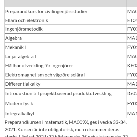
Preparandkurs för civilingenjörsstudier
MA0
Ellära och elektronik
ET0
Ingenjörsmetodik
FY0
Algebra
MA
Mekanik I
FY0
Linjär algebra I
MA
Hållbar utveckling för ingenjörer
KE0
Elektromagnetism och vågrörelselära I
FY0
Differentialkalkyl
MA
Introduktion till projektbaserad produktutveckling
IG0
Modern fysik
FY0
Integralkalkyl
MA
Preparandkursen i matematik, MA009X, ges i vecka 33-34,
2021. Kursen är inte obligatorisk, men rekommenderas
starkt. Läsåret 2021/22 börjar vecka 35 och slutar vecka 22.