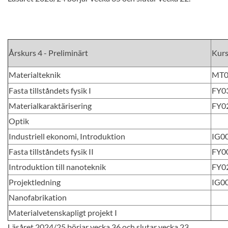
Årskurs 4 - Preliminärt
Kur
Materialteknik
MT0
Fasta tillståndets fysik I
FY0
Materialkaraktärisering
FY0
Optik
Industriell ekonomi, Introduktion
IG0
Fasta tillståndets fysik II
FY0
Introduktion till nanoteknik
FY0
Projektledning
IG0
Nanofabrikation
Materialvetenskapligt projekt I
Läsåret 2024/25 börjar vecka 36 och slutar vecka 23.