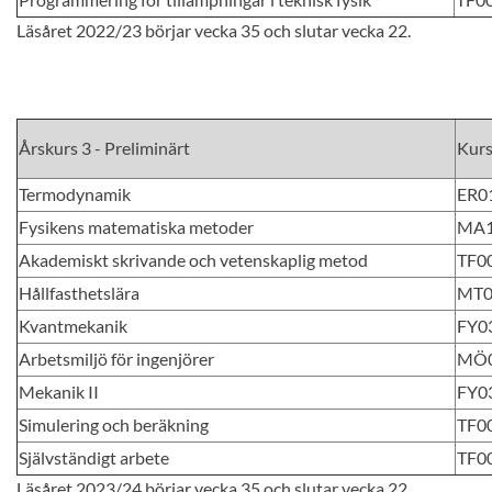
Läsåret 2022/23 börjar vecka 35 och slutar vecka 22.
Årskurs 3 - Preliminärt
Kur
Termodynamik
ER0
Fysikens matematiska metoder
MA
Akademiskt skrivande och vetenskaplig metod
TF0
Hållfasthetslära
MT0
Kvantmekanik
FY0
Arbetsmiljö för ingenjörer
MÖ
Mekanik II
FY0
Simulering och beräkning
TF0
Självständigt arbete
TF0
Läsåret 2023/24 börjar vecka 35 och slutar vecka 22.