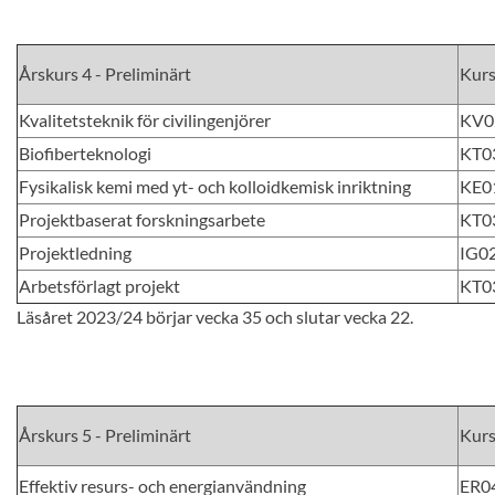
Årskurs 4 - Preliminärt
Kur
Kvalitetsteknik för civilingenjörer
KV0
Biofiberteknologi
KT0
Fysikalisk kemi med yt- och kolloidkemisk inriktning
KE0
Projektbaserat forskningsarbete
KT0
Projektledning
IG0
Arbetsförlagt projekt
KT0
Läsåret 2023/24 börjar vecka 35 och slutar vecka 22.
Årskurs 5 - Preliminärt
Kur
Effektiv resurs- och energianvändning
ER0