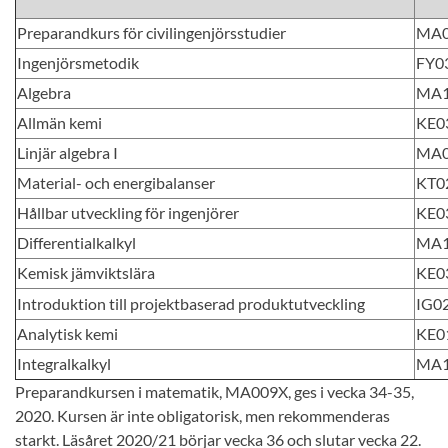
Preparandkurs för civilingenjörsstudier
MA0
Ingenjörsmetodik
FY0
Algebra
MA
Allmän kemi
KE0
Linjär algebra I
MA
Material- och energibalanser
KT0
Hållbar utveckling för ingenjörer
KE0
Differentialkalkyl
MA
Kemisk jämviktslära
KE0
Introduktion till projektbaserad produktutveckling
IG0
Analytisk kemi
KE0
Integralkalkyl
MA
Preparandkursen i matematik, MA009X, ges i vecka 34-35,
2020. Kursen är inte obligatorisk, men rekommenderas
starkt. Läsåret 2020/21 börjar vecka 36 och slutar vecka 22.