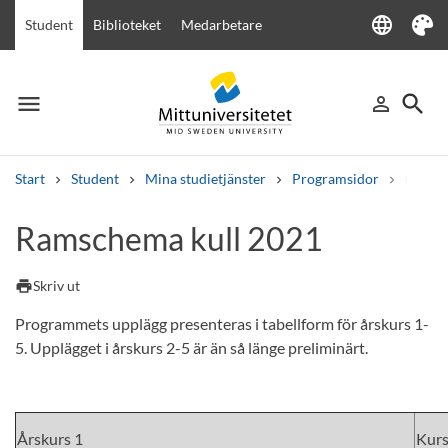
language
Student
Biblioteket
Medarbetare
Language
Tema
menu
search
person_outline
Meny
Logga in
Sök
Start
Student
Mina studietjänster
Programsidor
Civili
Sök
Ramschema kull 2021
Andra söktjänster
Kurser och program
Kursplaner
Välkomstbrev
Personal
print
Skriv ut
Lediga jobb
Programmets upplägg presenteras i tabellform för årskurs 1-
5. Upplägget i årskurs 2-5 är än så länge preliminärt.
Årskurs 1
Kur