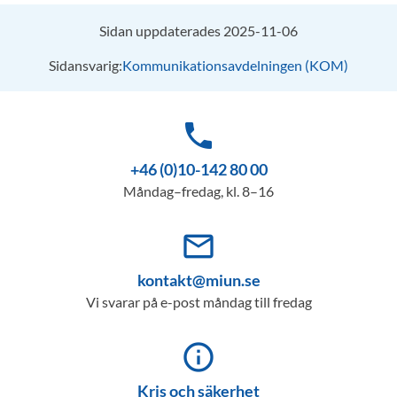
Sidan uppdaterades 2025-11-06
Sidansvarig:
Kommunikationsavdelningen (KOM)
phone
+46 (0)10-142 80 00
Måndag–fredag, kl. 8–16
mail_outline
kontakt@miun.se
Vi svarar på e-post måndag till fredag
info_outline
Kris och säkerhet