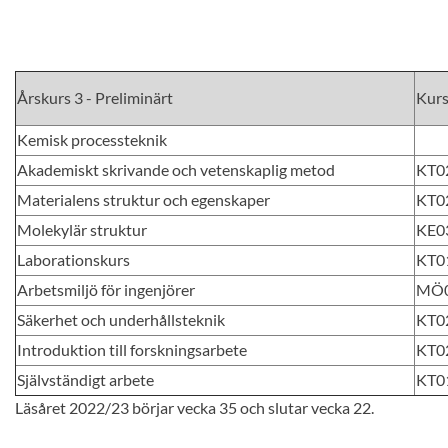
Årskurs 3 - Preliminärt
Kur
Kemisk processteknik
Akademiskt skrivande och vetenskaplig metod
KT0
Materialens struktur och egenskaper
KT0
Molekylär struktur
KE0
Laborationskurs
KT0
Arbetsmiljö för ingenjörer
MÖ
Säkerhet och underhållsteknik
KT0
Introduktion till forskningsarbete
KT0
Självständigt arbete
KT0
Läsåret 2022/23 börjar vecka 35 och slutar vecka 22.