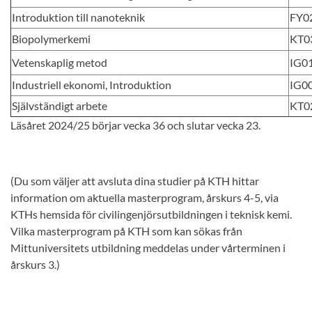
Introduktion till nanoteknik
FY0
Biopolymerkemi
KT0
Vetenskaplig metod
IG0
Industriell ekonomi, Introduktion
IG0
Självständigt arbete
KT0
Läsåret 2024/25 börjar vecka 36 och slutar vecka 23.
(Du som väljer att avsluta dina studier på KTH hittar
information om aktuella masterprogram, årskurs 4-5, via
KTHs hemsida för civilingenjörsutbildningen i teknisk kemi.
Vilka masterprogram på KTH som kan sökas från
Mittuniversitets utbildning meddelas under vårterminen i
årskurs 3.)