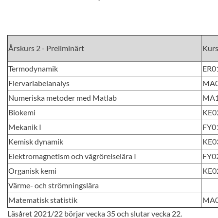
Årskurs 2 - Preliminärt
Kur
Termodynamik
ER0
Flervariabelanalys
MA
Numeriska metoder med Matlab
MA
Biokemi
KE0
Mekanik I
FY0
Kemisk dynamik
KE0
Elektromagnetism och vågrörelselära I
FY0
Organisk kemi
KE0
Värme- och strömningslära
Matematisk statistik
MA
Läsåret 2021/22 börjar vecka 35 och slutar vecka 22.