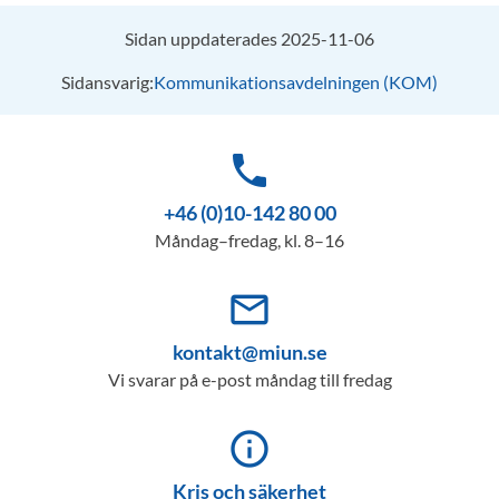
Sidan uppdaterades 2025-11-06
Sidansvarig:
Kommunikationsavdelningen (KOM)
phone
+46 (0)10-142 80 00
Måndag–fredag, kl. 8–16
mail_outline
kontakt@miun.se
Vi svarar på e-post måndag till fredag
info_outline
Kris och säkerhet