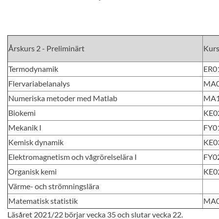
Årskurs 2 - Preliminärt
Kur
Termodynamik
ER0
Flervariabelanalys
MA
Numeriska metoder med Matlab
MA
Biokemi
KE0
Mekanik I
FY0
Kemisk dynamik
KE0
Elektromagnetism och vågrörelselära I
FY0
Organisk kemi
KE0
Värme- och strömningslära
Matematisk statistik
MA
Läsåret 2021/22 börjar vecka 35 och slutar vecka 22.