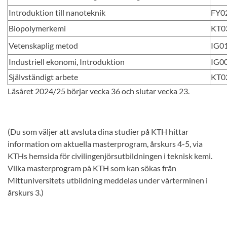
Introduktion till nanoteknik
FY0
Biopolymerkemi
KT0
Vetenskaplig metod
IG0
Industriell ekonomi, Introduktion
IG0
Självständigt arbete
KT0
Läsåret 2024/25 börjar vecka 36 och slutar vecka 23.
(Du som väljer att avsluta dina studier på KTH hittar
information om aktuella masterprogram, årskurs 4-5, via
KTHs hemsida för civilingenjörsutbildningen i teknisk kemi.
Vilka masterprogram på KTH som kan sökas från
Mittuniversitets utbildning meddelas under vårterminen i
årskurs 3.)