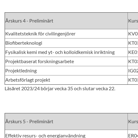
Årskurs 4 - Preliminärt
Kur
Kvalitetsteknik för civilingenjörer
KV0
Biofiberteknologi
KT0
Fysikalisk kemi med yt- och kolloidkemisk inriktning
KE0
Projektbaserat forskningsarbete
KT0
Projektledning
IG0
Arbetsförlagt projekt
KT0
Läsåret 2023/24 börjar vecka 35 och slutar vecka 22.
Årskurs 5 - Preliminärt
Kur
Effektiv resurs- och energianvändning
ER0