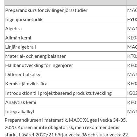
Preparandkurs för civilingenjörsstudier
MA0
Ingenjörsmetodik
FY0
Algebra
MA
Allmän kemi
KE0
Linjär algebra I
MA
Material- och energibalanser
KT0
Hållbar utveckling för ingenjörer
KE0
Differentialkalkyl
MA
Kemisk jämviktslära
KE0
Introduktion till projektbaserad produktutveckling
IG0
Analytisk kemi
KE0
Integralkalkyl
MA
Preparandkursen i matematik, MA009X, ges i vecka 34-35,
2020. Kursen är inte obligatorisk, men rekommenderas
starkt. Läsåret 2020/21 börjar vecka 36 och slutar vecka 22.