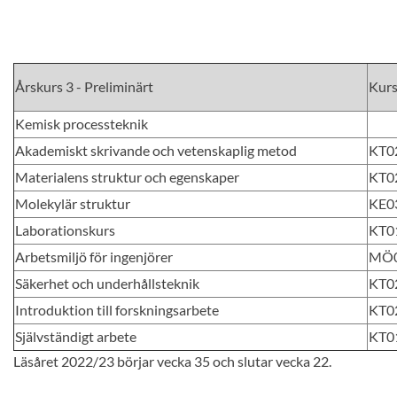
Årskurs 3 - Preliminärt
Kur
Kemisk processteknik
Akademiskt skrivande och vetenskaplig metod
KT0
Materialens struktur och egenskaper
KT0
Molekylär struktur
KE0
Laborationskurs
KT0
Arbetsmiljö för ingenjörer
MÖ
Säkerhet och underhållsteknik
KT0
Introduktion till forskningsarbete
KT0
Självständigt arbete
KT0
Läsåret 2022/23 börjar vecka 35 och slutar vecka 22.