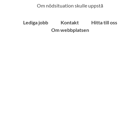
Om nödsituation skulle uppstå
Lediga jobb
Kontakt
Hitta till oss
Om webbplatsen