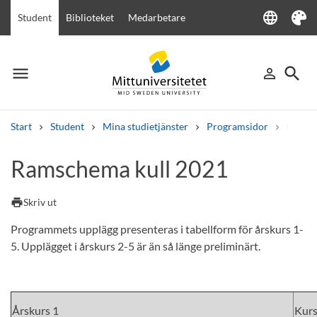
language
Student
Biblioteket
Medarbetare
Language
Tema
menu
search
person_outline
Meny
Logga in
Sök
Start
Student
Mina studietjänster
Programsidor
Civilin
Sök
Ramschema kull 2021
Andra söktjänster
Kurser och program
Kursplaner
Välkomstbrev
Personal
print
Skriv ut
Lediga jobb
Programmets upplägg presenteras i tabellform för årskurs 1-
5. Upplägget i årskurs 2-5 är än så länge preliminärt.
Årskurs 1
Kur