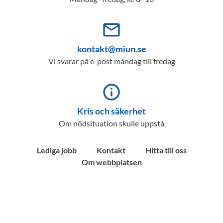
mail_outline
kontakt@miun.se
Vi svarar på e-post måndag till fredag
info_outline
Kris och säkerhet
Om nödsituation skulle uppstå
Lediga jobb
Kontakt
Hitta till oss
Om webbplatsen