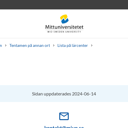
n
Tentamen på annan ort
Lista på lärcenter
rev
Personal
Lediga jobb
Sidan uppdaterades 2024-06-14
mail_outline
kontakt@miun.se