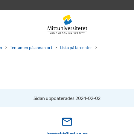
n
Tentamen på annan ort
Lista på lärcenter
rev
Personal
Lediga jobb
Sidan uppdaterades 2024-02-02
mail_outline
kontakt@miun.se