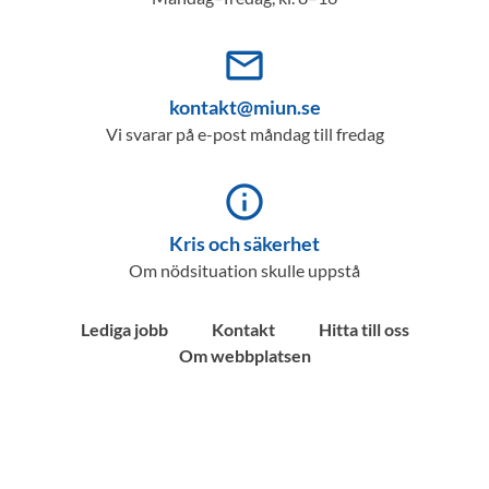
mail_outline
kontakt@miun.se
Vi svarar på e-post måndag till fredag
info_outline
Kris och säkerhet
Om nödsituation skulle uppstå
Lediga jobb
Kontakt
Hitta till oss
Om webbplatsen