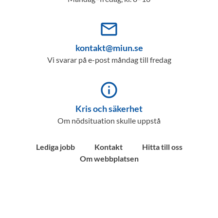
mail_outline
kontakt@miun.se
Vi svarar på e-post måndag till fredag
info_outline
Kris och säkerhet
Om nödsituation skulle uppstå
Lediga jobb
Kontakt
Hitta till oss
Om webbplatsen