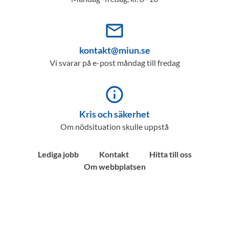
mail_outline
kontakt@miun.se
Vi svarar på e-post måndag till fredag
info_outline
Kris och säkerhet
Om nödsituation skulle uppstå
Lediga jobb
Kontakt
Hitta till oss
Om webbplatsen