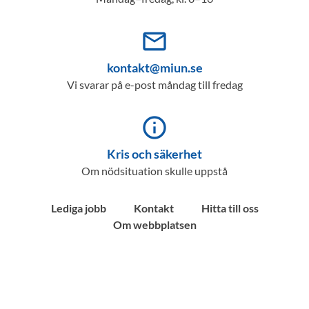
mail_outline
kontakt@miun.se
Vi svarar på e-post måndag till fredag
info_outline
Kris och säkerhet
Om nödsituation skulle uppstå
Lediga jobb
Kontakt
Hitta till oss
Om webbplatsen