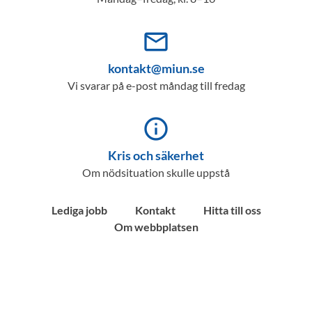
mail_outline
kontakt@miun.se
Vi svarar på e-post måndag till fredag
info_outline
Kris och säkerhet
Om nödsituation skulle uppstå
Lediga jobb
Kontakt
Hitta till oss
Om webbplatsen