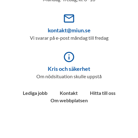
mail_outline
kontakt@miun.se
Vi svarar på e-post måndag till fredag
info_outline
Kris och säkerhet
Om nödsituation skulle uppstå
Lediga jobb
Kontakt
Hitta till oss
Om webbplatsen