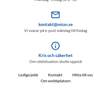
mail_outline
kontakt@miun.se
Vi svarar på e-post måndag till fredag
info_outline
Kris och säkerhet
Om nödsituation skulle uppstå
Lediga jobb
Kontakt
Hitta till oss
Om webbplatsen