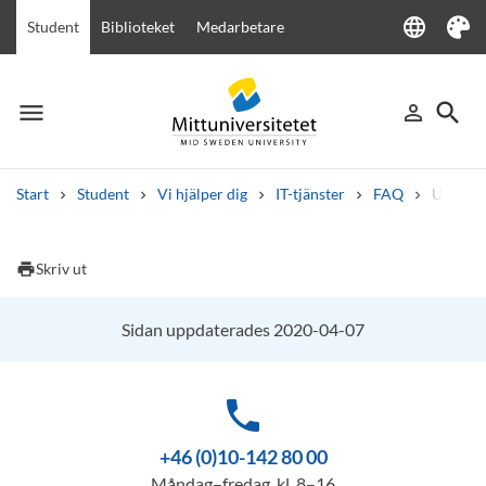
language
Student
Biblioteket
Medarbetare
Language
Tema
menu
search
person_outline
Meny
Logga in
Sök
Start
Student
Vi hjälper dig
IT-tjänster
FAQ
Utskrift
Sök
Andra söktjänster
print
Skriv ut
Kurser och program
Kursplaner
Välkomstbrev
Personal
Lediga jobb
Sidan uppdaterades 2020-04-07
phone
+46 (0)10-142 80 00
Måndag–fredag, kl. 8–16