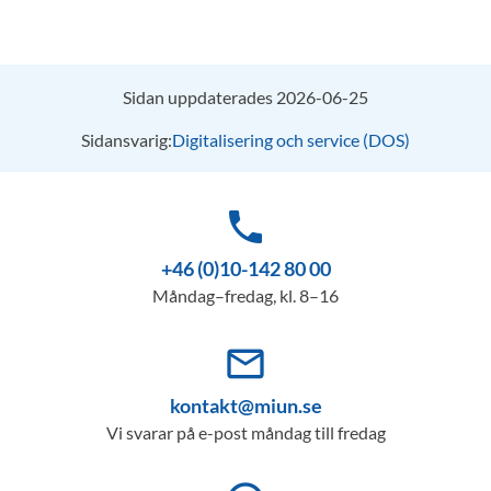
Sidan uppdaterades 2026-06-25
Sidansvarig:
Digitalisering och service (DOS)
phone
+46 (0)10-142 80 00
Måndag–fredag, kl. 8–16
mail_outline
kontakt@miun.se
Vi svarar på e-post måndag till fredag