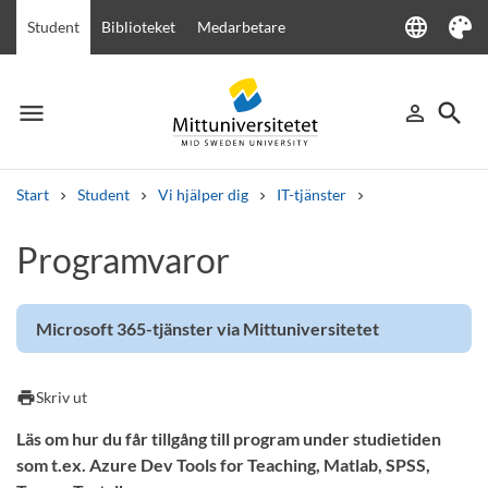
language
Student
Biblioteket
Medarbetare
Language
Tema
menu
search
person_outline
Meny
Logga in
Sök
Start
Student
Vi hjälper dig
IT-tjänster
Sök
Programvaror
Andra söktjänster
Kurser och program
Kursplaner
Välkomstbrev
Personal
Lediga jobb
Microsoft 365-tjänster via Mittuniversitetet
print
Skriv ut
Läs om hur du får tillgång till program under studietiden
som t.ex. Azure Dev Tools for Teaching, Matlab, SPSS,