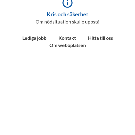
info_outline
Kris och säkerhet
Om nödsituation skulle uppstå
Lediga jobb
Kontakt
Hitta till oss
Om webbplatsen