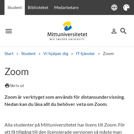
language
Student
Biblioteket
Medarbetare
Language
Tema
menu
search
person_outline
Meny
Logga in
Sök
Start
Student
Vi hjälper dig
IT-tjänster
Zoom
Sök
Zoom
Andra söktjänster
Kurser och program
Kursplaner
Välkomstbrev
Personal
print
Skriv ut
Lediga jobb
Zoom är verktyget som används för distansundervisning.
Nedan kan du läsa allt du behöver veta om Zoom.
Alla studenter på Mittuniversitetet har licens till Zoom. För
att få tillgång till den licensierade versionen så måste man