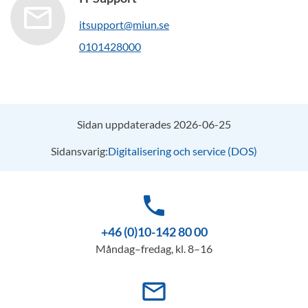
itsupport@miun.se
0101428000
Sidan uppdaterades 2026-06-25
Sidansvarig:
Digitalisering och service (DOS)
phone
+46 (0)10-142 80 00
Måndag–fredag, kl. 8–16
mail_outline