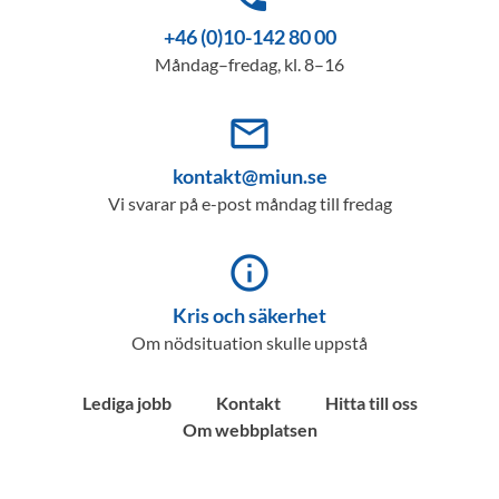
+46 (0)10-142 80 00
Måndag–fredag, kl. 8–16
mail_outline
kontakt@miun.se
Vi svarar på e-post måndag till fredag
info_outline
Kris och säkerhet
Om nödsituation skulle uppstå
Lediga jobb
Kontakt
Hitta till oss
Om webbplatsen