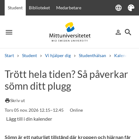
language
Student
Biblioteket
Medarbetare
Language
Tema
menu
search
person_outline
Meny
Logga in
Sök
Start
Student
Vi hjälper dig
Studenthälsan
Kalender
Sök
Trött hela tiden? Så påverkar
Andra söktjänster
sömn ditt plugg
Kurser och program
Kursplaner
Välkomstbrev
Personal
Lediga jobb
print
Skriv ut
Tors 05 nov. 2026 12.15–12.45
Online
Sömn är ett naturligt tillstånd där kroppen och hjärnan får