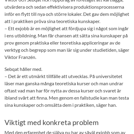
utvärdera och sedan effektivisera produktionsprocesserna
inför en flytt till nya och större lokaler. Det gav dem möjlighet
att i praktiken pröva sina teoretiska kunskaper.
– Ett exjobb är en möjlighet att fördjupa sig i något som ingår
i ens utbildning. Man får chansen att sätta sina kunskaper på
prov genom praktiska eller teoretiska appliceringar av de
verktyg och begrepp som man lär sig under studietiden, säger
Viktor Franzén.
Sebqat håller med.
– Det är ett utmärkt tillfälle att utvecklas. På universitetet
läser man ganska många teoretiska kurser och man undrar
oftast vad man har för nytta av dessa kurser och svaret är
ibland svårt att finna. Men genom en fallstudie kan man testa
sina kunskaper och omsätta dem i praktiken, säger han.
Viktigt med konkreta problem
Med den erfarenhet de själva nu har av såväl exjobb som av