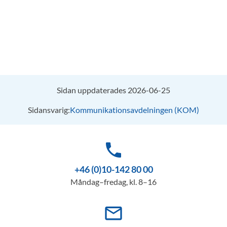
Sidan uppdaterades 2026-06-25
Sidansvarig:
Kommunikationsavdelningen (KOM)
phone
+46 (0)10-142 80 00
Måndag–fredag, kl. 8–16
mail_outline