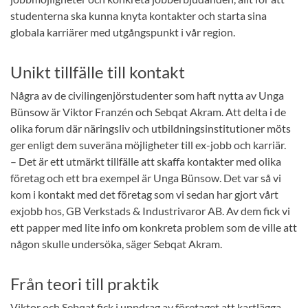
studenterna ska kunna knyta kontakter och starta sina
globala karriärer med utgångspunkt i vår region.
Unikt tillfälle till kontakt
Några av de civilingenjörstudenter som haft nytta av Unga
Bünsow är Viktor Franzén och Sebqat Akram. Att delta i de
olika forum där näringsliv och utbildningsinstitutioner möts
ger enligt dem suveräna möjligheter till ex-jobb och karriär.
– Det är ett utmärkt tillfälle att skaffa kontakter med olika
företag och ett bra exempel är Unga Bünsow. Det var så vi
kom i kontakt med det företag som vi sedan har gjort vårt
exjobb hos, GB Verkstads & Industrivaror AB. Av dem fick vi
ett papper med lite info om konkreta problem som de ville att
någon skulle undersöka, säger Sebqat Akram.
Från teori till praktik
Viktor och Sebqat fick i uppdrag av företaget att kartlägga,