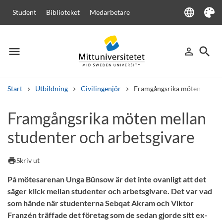
language
Student
Biblioteket
Medarbetare
Language
Tema
menu
search
person_outline
Meny
Logga in
Sök
Start
Utbildning
Civilingenjör
Framgångsrika möten mellan 
Sök
Framgångsrika möten mellan
Andra söktjänster
studenter och arbetsgivare
Kurser och program
Kursplaner
Välkomstbrev
Personal
Lediga jobb
print
Skriv ut
På mötesarenan Unga Bünsow är det inte ovanligt att det
säger klick mellan studenter och arbetsgivare. Det var vad
som hände när studenterna Sebqat Akram och Viktor
Franzén träffade det företag som de sedan gjorde sitt ex-