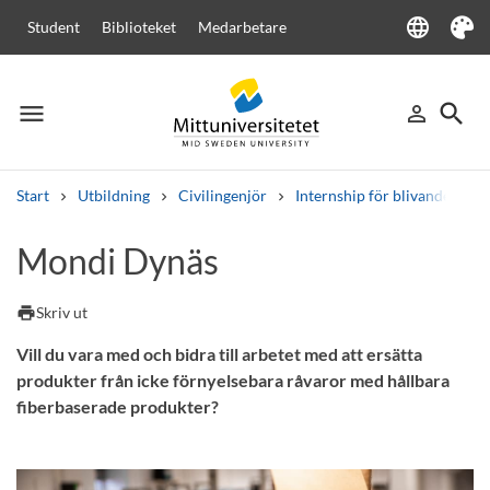
language
Student
Biblioteket
Medarbetare
Language
Tema
menu
search
person_outline
Meny
Logga in
Sök
Start
Utbildning
Civilingenjör
Internship för blivande civil
Sök
Mondi Dynäs
Andra söktjänster
Kurser och program
Kursplaner
Välkomstbrev
Personal
print
Skriv ut
Lediga jobb
Vill du vara med och bidra till arbetet med att ersätta
produkter från icke förnyelsebara råvaror med hållbara
fiberbaserade produkter?