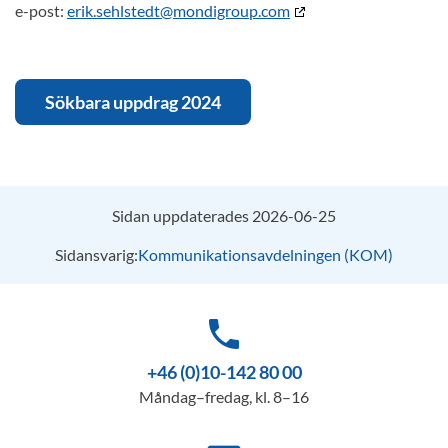
e-post:
erik.sehlstedt@mondigroup.com
Sökbara uppdrag 2024
Sidan uppdaterades 2026-06-25
Sidansvarig:
Kommunikationsavdelningen (KOM)
phone
+46 (0)10-142 80 00
Måndag–fredag, kl. 8–16