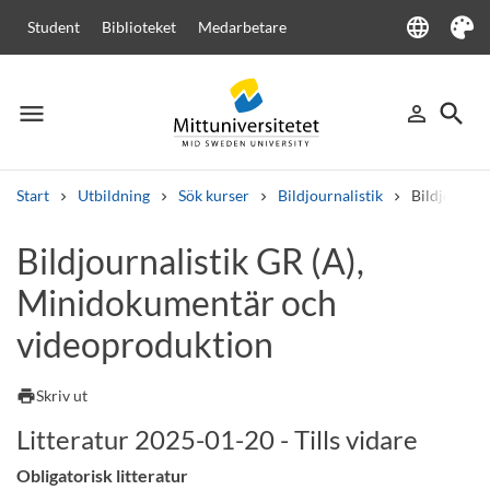
language
Student
Biblioteket
Medarbetare
Language
Tema
menu
search
person_outline
Meny
Logga in
Sök
Start
Utbildning
Sök kurser
Bildjournalistik
Bildjournal
Sök
Bildjournalistik GR (A),
Andra söktjänster
Minidokumentär och
Kurser och program
Kursplaner
Välkomstbrev
Personal
Lediga jobb
videoproduktion
print
Skriv ut
Litteratur 2025-01-20 - Tills vidare
Obligatorisk litteratur