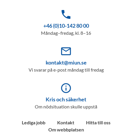
phone
+46 (0)10-142 80 00
Måndag–fredag, kl. 8–16
mail_outline
kontakt@miun.se
Vi svarar på e-post måndag till fredag
info_outline
Kris och säkerhet
Om nödsituation skulle uppstå
Lediga jobb
Kontakt
Hitta till oss
Om webbplatsen