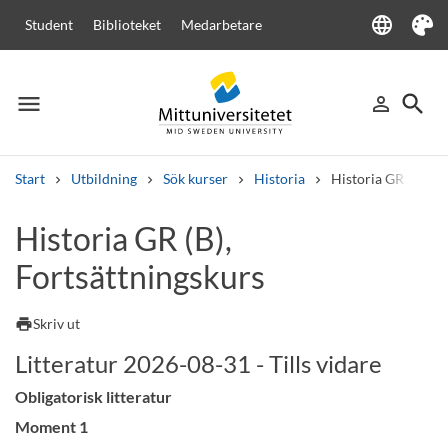
language
Student
Biblioteket
Medarbetare
Language
Tema
menu
search
person_outline
Meny
Logga in
Sök
Start
Utbildning
Sök kurser
Historia
Historia GR (B), Fo
Sök
Historia GR (B),
Andra söktjänster
Fortsättningskurs
Kurser och program
Kursplaner
Välkomstbrev
Personal
Lediga jobb
print
Skriv ut
Litteratur 2026-08-31 - Tills vidare
Obligatorisk litteratur
Moment 1