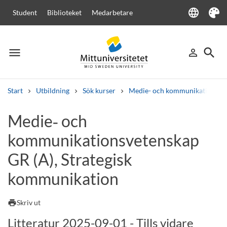
language
Student
Biblioteket
Medarbetare
Language
Tema
menu
search
person_outline
Meny
Logga in
Sök
Start
Utbildning
Sök kurser
Medie- och kommunikationsve
Sök
Medie‑ och
Andra söktjänster
kommunikationsvetenskap
Kurser och program
Kursplaner
Välkomstbrev
Personal
Lediga jobb
GR (A), Strategisk
kommunikation
print
Skriv ut
Litteratur 2025-09-01 - Tills vidare