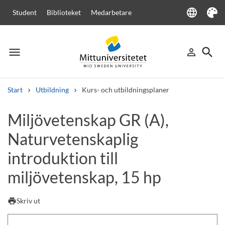
language
Student
Biblioteket
Medarbetare
Language
Tema
menu
search
person_outline
Meny
Logga in
Sök
Start
Utbildning
Kurs- och utbildningsplaner
Sök
Miljövetenskap GR (A),
Andra söktjänster
Naturvetenskaplig
Kurser och program
Kursplaner
Välkomstbrev
Personal
Lediga jobb
introduktion till
miljövetenskap, 15 hp
print
Skriv ut