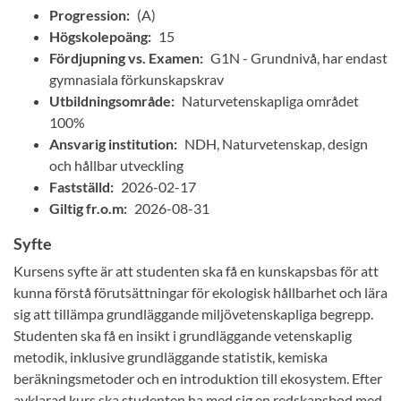
Progression:
(A)
Högskolepoäng:
15
Fördjupning vs. Examen:
G1N - Grundnivå, har endast
gymnasiala förkunskapskrav
Utbildningsområde:
Naturvetenskapliga området
100%
Ansvarig institution:
NDH, Naturvetenskap, design
och hållbar utveckling
Fastställd:
2026-02-17
Giltig fr.o.m:
2026-08-31
Syfte
Kursens syfte är att studenten ska få en kunskapsbas för att
kunna förstå förutsättningar för ekologisk hållbarhet och lära
sig att tillämpa grundläggande miljövetenskapliga begrepp.
Studenten ska få en insikt i grundläggande vetenskaplig
metodik, inklusive grundläggande statistik, kemiska
beräkningsmetoder och en introduktion till ekosystem. Efter
avklarad kurs ska studenten ha med sig en redskapsbod med