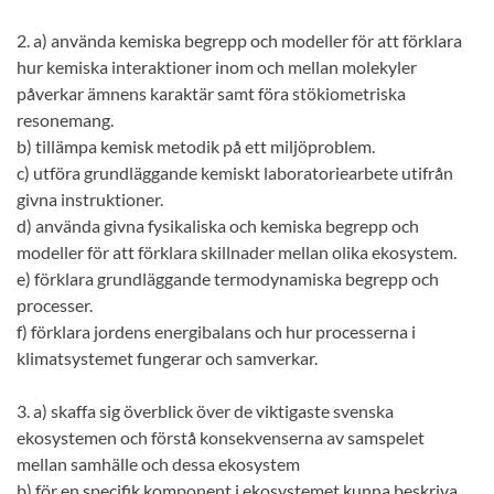
2. a) använda kemiska begrepp och modeller för att förklara
hur kemiska interaktioner inom och mellan molekyler
påverkar ämnens karaktär samt föra stökiometriska
resonemang.
b) tillämpa kemisk metodik på ett miljöproblem.
c) utföra grundläggande kemiskt laboratoriearbete utifrån
givna instruktioner.
d) använda givna fysikaliska och kemiska begrepp och
modeller för att förklara skillnader mellan olika ekosystem.
e) förklara grundläggande termodynamiska begrepp och
processer.
f) förklara jordens energibalans och hur processerna i
klimatsystemet fungerar och samverkar.
3. a) skaffa sig överblick över de viktigaste svenska
ekosystemen och förstå konsekvenserna av samspelet
mellan samhälle och dessa ekosystem
b) för en specifik komponent i ekosystemet kunna beskriva