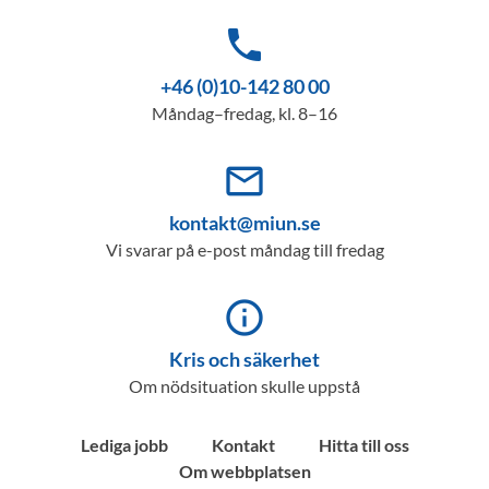
phone
+46 (0)10-142 80 00
Måndag–fredag, kl. 8–16
mail_outline
kontakt@miun.se
Vi svarar på e-post måndag till fredag
info_outline
Kris och säkerhet
Om nödsituation skulle uppstå
Lediga jobb
Kontakt
Hitta till oss
Om webbplatsen