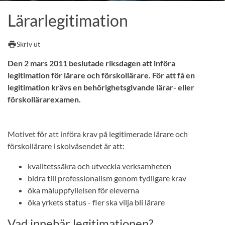
Lärarlegitimation
print
Skriv ut
Den 2 mars 2011 beslutade riksdagen att införa
legitimation för lärare och förskollärare. För att få en
legitimation krävs en behörighetsgivande lärar- eller
förskollärarexamen.
Motivet för att införa krav på legitimerade lärare och
förskollärare i skolväsendet är att:
kvalitetssäkra och utveckla verksamheten
bidra till professionalism genom tydligare krav
öka måluppfyllelsen för eleverna
öka yrkets status - fler ska vilja bli lärare
Vad innebär legitimationen?