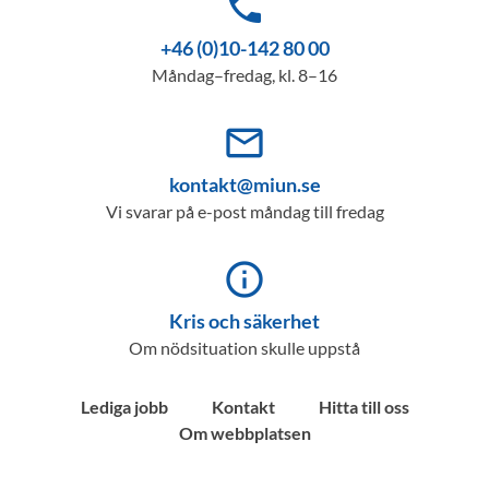
phone
+46 (0)10-142 80 00
Måndag–fredag, kl. 8–16
mail_outline
kontakt@miun.se
Vi svarar på e-post måndag till fredag
info_outline
Kris och säkerhet
Om nödsituation skulle uppstå
Lediga jobb
Kontakt
Hitta till oss
Om webbplatsen