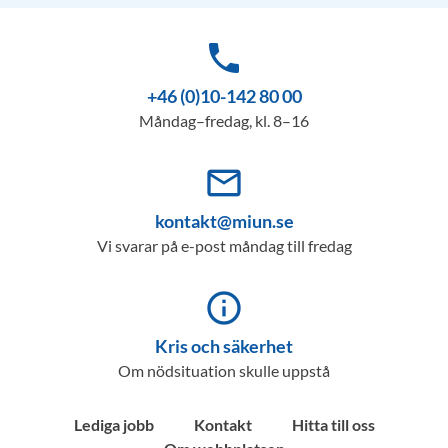
phone
+46 (0)10-142 80 00
Måndag–fredag, kl. 8–16
mail_outline
kontakt@miun.se
Vi svarar på e-post måndag till fredag
info_outline
Kris och säkerhet
Om nödsituation skulle uppstå
Lediga jobb
Kontakt
Hitta till oss