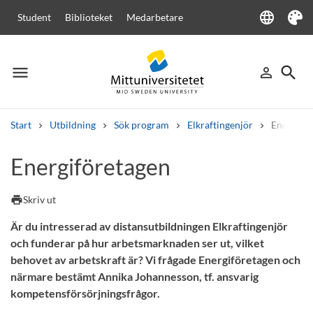
language
Student
Biblioteket
Medarbetare
Language
Tema
menu
search
person_outline
Meny
Logga in
Sök
Start
Utbildning
Sök program
Elkraftingenjör
Energiför
Sök
Energiföretagen
Andra söktjänster
Kurser och program
Kursplaner
Välkomstbrev
Personal
print
Skriv ut
Lediga jobb
Är du intresserad av distansutbildningen Elkraftingenjör
och funderar på hur arbetsmarknaden ser ut, vilket
behovet av arbetskraft är? Vi frågade Energiföretagen och
närmare bestämt Annika Johannesson, tf. ansvarig
kompetensförsörjningsfrågor.