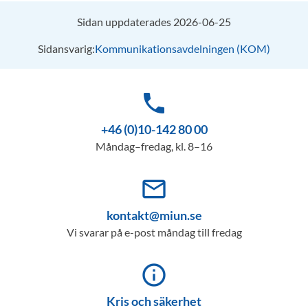
Sidan uppdaterades 2026-06-25
Sidansvarig:
Kommunikationsavdelningen (KOM)
phone
+46 (0)10-142 80 00
Måndag–fredag, kl. 8–16
mail_outline
kontakt@miun.se
Vi svarar på e-post måndag till fredag
info_outline
Kris och säkerhet