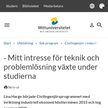
language
Student
Biblioteket
Medarbetare
Language
Tema
menu
search
person_outline
Meny
Logga in
Sök
Start
Utbildning
Sök program
Civilingenjör i industriell e
Sök
‑ Mitt intresse för teknik och
Andra söktjänster
problemlösning växte under
Kurser och program
Kursplaner
Välkomstbrev
Personal
Lediga jobb
studierna
print
Skriv ut
Lina Harge började Civilingenjörsprogrammet med
inriktning industriell ekonomi höstterminen 2015 och tog
examen 2020.