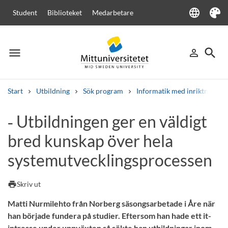
language
Student
Biblioteket
Medarbetare
Language
Tema
menu
search
person_outline
Meny
Logga in
Sök
Start
Utbildning
Sök program
Informatik med inriktning sy
Sök
‑ Utbildningen ger en väldigt
Andra söktjänster
bred kunskap över hela
Kurser och program
Kursplaner
Välkomstbrev
Personal
Lediga jobb
systemutvecklingsprocessen
print
Skriv ut
Matti Nurmilehto från Norberg säsongsarbetade i Åre när
han började fundera på studier. Eftersom han hade ett it-
intresse under uppväxten så sökte han utbildningar inom