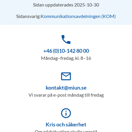
Sidan uppdaterades 2025-10-30
Sidansvarig:
Kommunikationsavdelningen (KOM)
phone
+46 (0)10-142 80 00
Måndag–fredag, kl. 8–16
mail_outline
kontakt@miun.se
Vi svarar på e-post måndag till fredag
info_outline
Kris och säkerhet
Om nödsituation skulle uppstå