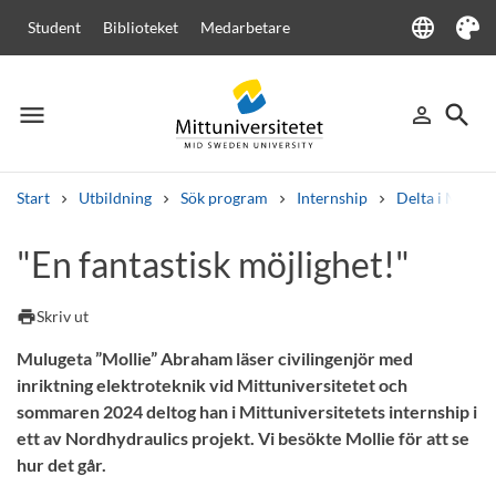
language
Student
Biblioteket
Medarbetare
Language
Tema
menu
search
person_outline
Meny
Logga in
Sök
Start
Utbildning
Sök program
Internship
Delta i Mittun
Sök
"En fantastisk möjlighet!"
Andra söktjänster
Kurser och program
Kursplaner
Välkomstbrev
Personal
print
Skriv ut
Lediga jobb
Mulugeta ”Mollie” Abraham läser civilingenjör med
inriktning elektroteknik vid Mittuniversitetet och
sommaren 2024 deltog han i Mittuniversitetets internship i
ett av Nordhydraulics projekt. Vi besökte Mollie för att se
hur det går.