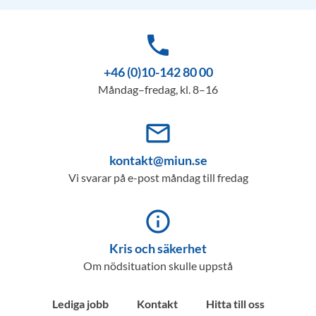
phone
+46 (0)10-142 80 00
Måndag–fredag, kl. 8–16
mail_outline
kontakt@miun.se
Vi svarar på e-post måndag till fredag
info_outline
Kris och säkerhet
Om nödsituation skulle uppstå
Lediga jobb
Kontakt
Hitta till oss