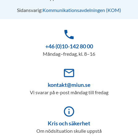
Sidansvarig:
Kommunikationsavdelningen (KOM)
phone
+46 (0)10-142 80 00
Måndag–fredag, kl. 8–16
mail_outline
kontakt@miun.se
Vi svarar på e-post måndag till fredag
info_outline
Kris och säkerhet
Om nödsituation skulle uppstå