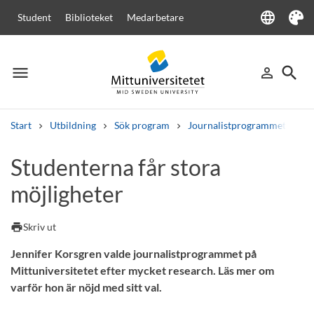
language
Student
Biblioteket
Medarbetare
Language
Tema
menu
search
person_outline
Meny
Logga in
Sök
Start
Utbildning
Sök program
Journalistprogrammet
St
Sök
Studenterna får stora
Andra söktjänster
möjligheter
Kurser och program
Kursplaner
Välkomstbrev
Personal
Lediga jobb
print
Skriv ut
Jennifer Korsgren valde journalistprogrammet på
Mittuniversitetet efter mycket research. Läs mer om
varför hon är nöjd med sitt val.