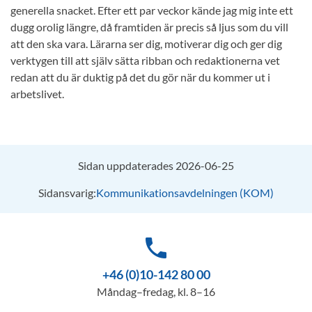
generella snacket. Efter ett par veckor kände jag mig inte ett
dugg orolig längre, då framtiden är precis så ljus som du vill
att den ska vara. Lärarna ser dig, motiverar dig och ger dig
verktygen till att själv sätta ribban och redaktionerna vet
redan att du är duktig på det du gör när du kommer ut i
arbetslivet.
Sidan uppdaterades 2026-06-25
Sidansvarig:
Kommunikationsavdelningen (KOM)
phone
+46 (0)10-142 80 00
Måndag–fredag, kl. 8–16