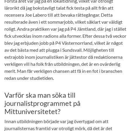
Första året var jag på en lokaltidning, vilket var otroligt
lärorikt då jag bokstavligt talat fick testa på allt från att
recensera Joe Labero till att bevaka rättegångar. Detta
resulterade även i ett sommarjobb, vilket såklart var väldigt
roligt. Andra praktiken var jag på P4 Jämtland, där jag i stället
fick utvecklas inom radions alla former. Efter dessa två veckor
blev jag erbjuden jobb på P4 Västernorrland, vilket är något
av det bästa med att plugga i Sundsvall. Möjligheten till
extrajobb inom journalistiken är jättestor då redaktionerna
verkligen vill ha folk från utbildningen, det är en ovärderlig
merit. Man får verkligen chansen att få in en fot i branschen
redan under studietiden
.
Varför ska man söka till
journalistprogrammet på
Mittuniversitetet?
Innan utbildningen började var jag övertygad om att
journalisternas framtid var otroligt mörk, då det är det