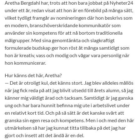
Aretha Bergdahl har, trots att hon bara jobbat på Nyheter24
under ett år, redan visat att hon är en förebild på många sätt,
vilket tydligt framgår av nomineringen där hon beskrivs som
en modern, branschöverskridande kommunikatör som
använder sin kompetens för att nå bortom traditionella
målgrupper. Med sina genomtänkta och slagkraftigt
formulerade budskap ger hon röst åt många samtidigt som
hon är kreativ, vass och modig och vågar vara personlig när
hon kommunicerar.
Hur känns det här, Aretha?
— Det är otroligt kul, det känns stort. Jag blev alldeles mållös
när jag fick reda på att jag blivit utsedd till årets alumn, så jag
känner mig väldigt ärad och tacksam. Samtidigt är jag ganska
ung och har bara hunnit befinna mig ute i arbetslivet under
en relativt kort tid. Och på så sätt är det kanske svårt att
granska sin egen resa och kompetens. Men i och med den här
utmärkelsen så har jag kunnat titta tillbaka på det jag har
gjort och insett att det ändå är en del.