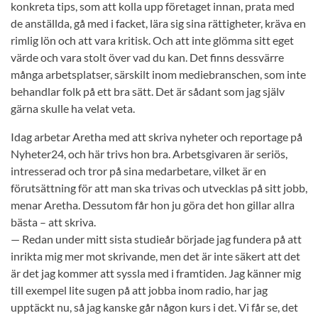
konkreta tips, som att kolla upp företaget innan, prata med
de anställda, gå med i facket, lära sig sina rättigheter, kräva en
rimlig lön och att vara kritisk. Och att inte glömma sitt eget
värde och vara stolt över vad du kan. Det finns dessvärre
många arbetsplatser, särskilt inom mediebranschen, som inte
behandlar folk på ett bra sätt. Det är sådant som jag själv
gärna skulle ha velat veta.
Idag arbetar Aretha med att skriva nyheter och reportage på
Nyheter24, och här trivs hon bra. Arbetsgivaren är seriös,
intresserad och tror på sina medarbetare, vilket är en
förutsättning för att man ska trivas och utvecklas på sitt jobb,
menar Aretha. Dessutom får hon ju göra det hon gillar allra
bästa – att skriva.
— Redan under mitt sista studieår började jag fundera på att
inrikta mig mer mot skrivande, men det är inte säkert att det
är det jag kommer att syssla med i framtiden. Jag känner mig
till exempel lite sugen på att jobba inom radio, har jag
upptäckt nu, så jag kanske går någon kurs i det. Vi får se, det