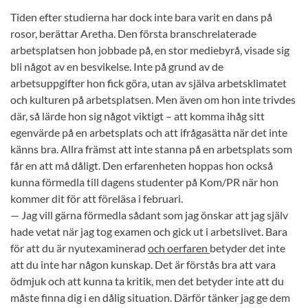
Tiden efter studierna har dock inte bara varit en dans på
rosor, berättar Aretha. Den första branschrelaterade
arbetsplatsen hon jobbade på, en stor mediebyrå, visade sig
bli något av en besvikelse. Inte på grund av de
arbetsuppgifter hon fick göra, utan av själva arbetsklimatet
och kulturen på arbetsplatsen. Men även om hon inte trivdes
där, så lärde hon sig något viktigt – att komma ihåg sitt
egenvärde på en arbetsplats och att ifrågasätta när det inte
känns bra. Allra främst att inte stanna på en arbetsplats som
får en att må dåligt. Den erfarenheten hoppas hon också
kunna förmedla till dagens studenter på Kom/PR när hon
kommer dit för att föreläsa i februari.
— Jag vill gärna förmedla sådant som jag önskar att jag själv
hade vetat när jag tog examen och gick ut i arbetslivet. Bara
för att du är nyutexaminerad
och oerfaren
betyder det inte
att du inte har någon kunskap. Det är förstås bra att vara
ödmjuk och att kunna ta kritik, men det betyder inte att du
måste finna dig i en dålig situation. Därför tänker jag ge dem