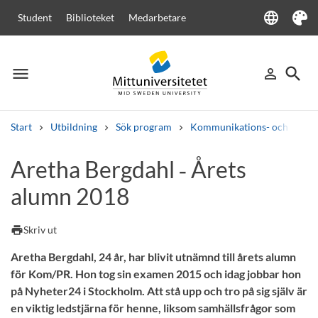
language
Student
Biblioteket
Medarbetare
Language
Tema
menu
search
person_outline
Meny
Logga in
Sök
Start
Utbildning
Sök program
Kommunikations- och PR-p
Sök
Aretha Bergdahl ‑ Årets
Andra söktjänster
alumn 2018
Kurser och program
Kursplaner
Välkomstbrev
Personal
Lediga jobb
print
Skriv ut
Aretha Bergdahl, 24 år, har blivit utnämnd till årets alumn
för Kom/PR. Hon tog sin examen 2015 och idag jobbar hon
på Nyheter24 i Stockholm. Att stå upp och tro på sig själv är
en viktig ledstjärna för henne, liksom samhällsfrågor som