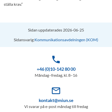
ställa krav.”
Sidan uppdaterades 2026-06-25
Sidansvarig:
Kommunikationsavdelningen (KOM)
phone
+46 (0)10-142 80 00
Måndag–fredag, kl. 8–16
mail_outline
kontakt@miun.se
Vi svarar på e-post måndag till fredag