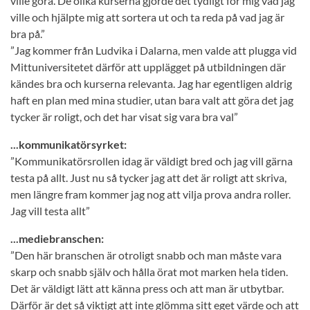
ville göra. De olika kurserna gjorde det tydligt för mig vad jag
ville och hjälpte mig att sortera ut och ta reda på vad jag är
bra på.”
”Jag kommer från Ludvika i Dalarna, men valde att plugga vid
Mittuniversitetet därför att upplägget på utbildningen där
kändes bra och kurserna relevanta. Jag har egentligen aldrig
haft en plan med mina studier, utan bara valt att göra det jag
tycker är roligt, och det har visat sig vara bra val”
...kommunikatörsyrket:
”Kommunikatörsrollen idag är väldigt bred och jag vill gärna
testa på allt. Just nu så tycker jag att det är roligt att skriva,
men längre fram kommer jag nog att vilja prova andra roller.
Jag vill testa allt”
...mediebranschen:
”Den här branschen är otroligt snabb och man måste vara
skarp och snabb själv och hålla örat mot marken hela tiden.
Det är väldigt lätt att känna press och att man är utbytbar.
Därför är det så viktigt att inte glömma sitt eget värde och att