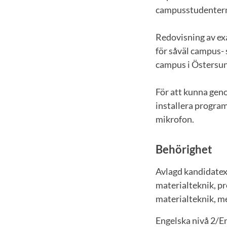
campusstudenter
Redovisning av ex
för såväl campus-
campus i Östersu
För att kunna gen
installera progra
mikrofon.
Behörighet
Avlagd kandidate
materialteknik, pr
materialteknik, m
Engelska nivå 2/E