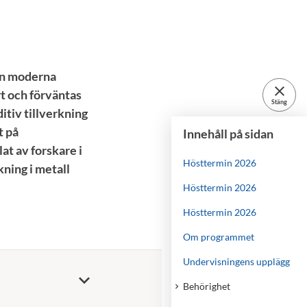
den moderna
close
rt och förväntas
Stäng
itiv tillverkning
t på
Innehåll på sidan
t av forskare i
Hösttermin 2026
ning i metall
Hösttermin 2026
Hösttermin 2026
Om programmet
Undervisningens upplägg
Behörighet