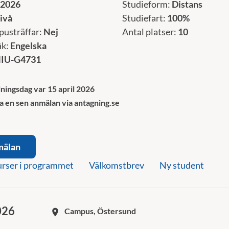
 2026
Studieform:
Distans
ivå
Studiefart:
100%
pusträffar:
Nej
Antal platser:
10
åk:
Engelska
IU-G4731
ningsdag var 15 april 2026
a en sen anmälan via antagning.se
mälan
rser i programmet
Välkomstbrev
Ny student
026
Campus, Östersund
room