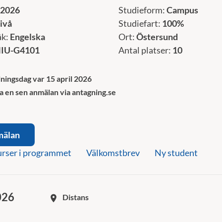
 2026
Studieform:
Campus
ivå
Studiefart:
100%
åk:
Engelska
Ort:
Östersund
IU-G4101
Antal platser:
10
ningsdag var 15 april 2026
a en sen anmälan via antagning.se
mälan
rser i programmet
Välkomstbrev
Ny student
026
Distans
room