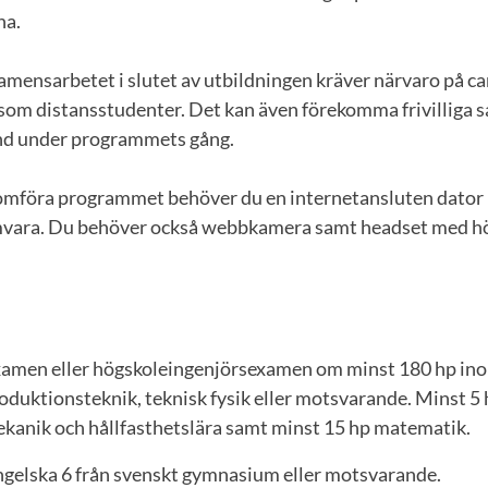
na.
amensarbetet i slutet av utbildningen kräver närvaro på c
 som distansstudenter. Det kan även förekomma frivillig
nd under programmets gång.
omföra programmet behöver du en internetansluten dator 
mvara. Du behöver också webbkamera samt headset med hö
xamen eller högskoleingenjörsexamen om minst 180 hp in
oduktionsteknik, teknisk fysik eller motsvarande. Minst 5 
ekanik och hållfasthetslära samt minst 15 hp matematik.
ngelska 6 från svenskt gymnasium eller motsvarande.