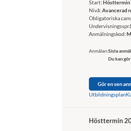
Start:
Hösttermin
Nivå:
Avancerad n
Obligatoriska cam
Undervisningsspr
Anmälningskod:
M
Anmälan:
Sista anmäl
Du kan gör
Gör en sen an
Utbildningsplan
Ku
Hösttermin 2