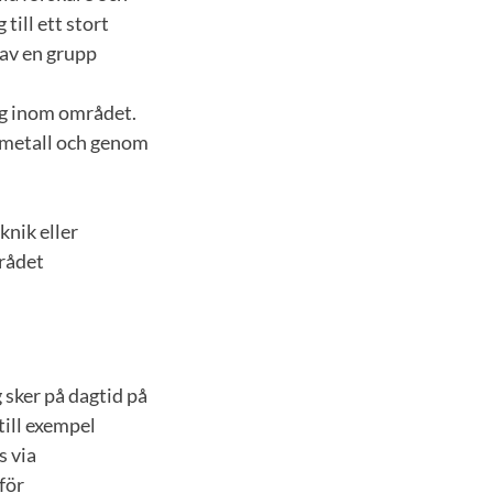
till ett stort
av en grupp
ing inom området.
 i metall och genom
nik eller
rådet
 sker på dagtid på
ill exempel
s via
för