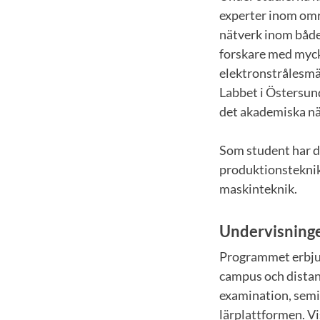
experter inom områd
nätverk inom både
forskare med myck
elektronstrålesmäl
Labbet i Östersund 
det akademiska nätv
Som student har d
produktionstekni
maskinteknik.
Undervisning
Programmet erbjud
campus och distan
examination, semi
lärplattformen. Vi