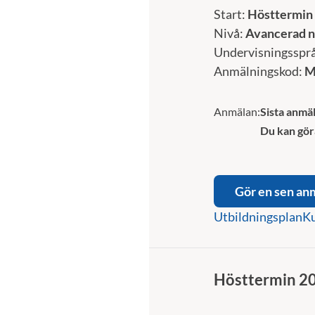
Start:
Hösttermin
Nivå:
Avancerad n
Undervisningsspr
Anmälningskod:
M
Anmälan:
Sista anmäl
Du kan gör
Gör en sen an
Utbildningsplan
Ku
Hösttermin 2