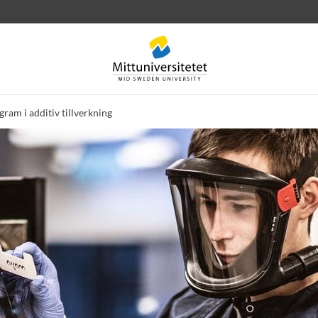
ram i additiv tillverkning
rev
Personal
Lediga jobb