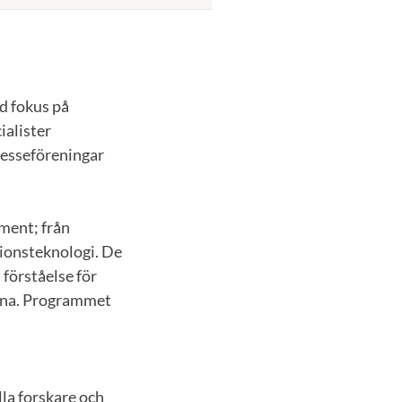
d fokus på
ialister
resseföreningar
ment; från
tionsteknologi. De
 förståelse för
erna. Programmet
la forskare och