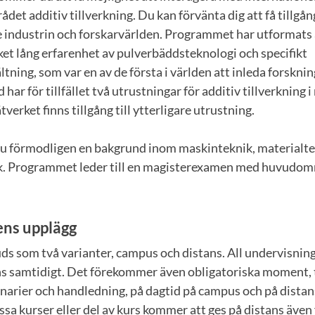
et additiv tillverkning. Du kan förvänta dig att få tillgång 
 industrin och forskarvärlden. Programmet har utformats 
et lång erfarenhet av pulverbäddsteknologi och specifikt
tning, som var en av de första i världen att inleda forskn
har för tillfället två utrustningar för additiv tillverkning
erket finns tillgång till ytterligare utrustning.
u förmodligen en bakgrund inom maskinteknik, materialtek
k. Programmet leder till en magisterexamen med huvudom
ens upplägg
s som två varianter, campus och distans. All undervisning
s samtidigt. Det förekommer även obligatoriska moment, t
narier och handledning, på dagtid på campus och på distan
ssa kurser eller del av kurs kommer att ges på distans även 