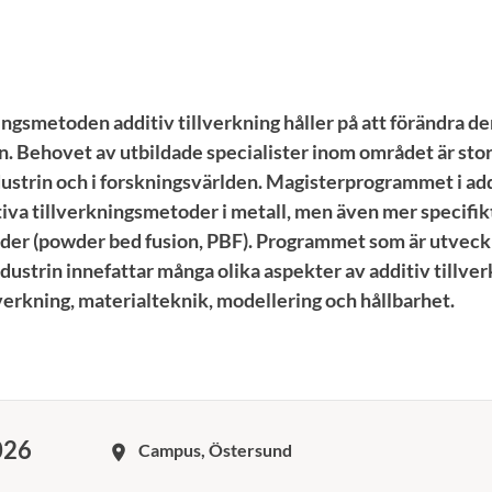
ingsmetoden additiv tillverkning håller på att förändra 
en. Behovet av utbildade specialister inom området är sto
ustrin och i forskningsvärlden. Magisterprogrammet i add
tiva tillverkningsmetoder i metall, men även mer specifik
r (powder bed fusion, PBF). Programmet som är utveckla
ustrin innefattar många olika aspekter av additiv tillverk
verkning, materialteknik, modellering och hållbarhet.
026
Campus, Östersund
room