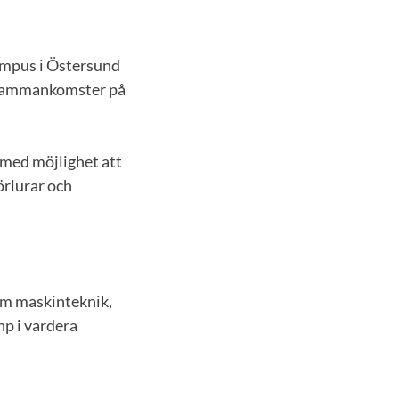
ampus i Östersund
a sammankomster på
med möjlighet att
rlurar och
om maskinteknik,
hp i vardera