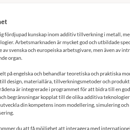
et
g fördjupad kunskap inom additiv tillverkning i metall, me
ogier. Arbetsmarknaden är mycket god och utbildade spec
e av svenska och europeiska arbetsgivare, men även av int
nde organ.
lt på engelska och behandlar teoretiska och praktiska mo
till design, materiallära, tillverkningsmetoder och produk
dena är integrerade i programmet för att bidra till en god
och begränsningar kopplat till de olika additiva teknologi
tt utveckla din kompetens inom modellering, simulering och
sering.
mmer du att få möjlighet att interagera med internationel