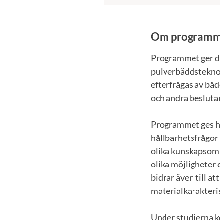
Om programm
Programmet ger di
pulverbäddsteknol
efterfrågas av båd
och andra besluta
Programmet ges he
hållbarhetsfrågor 
olika kunskapsområ
olika möjligheter 
bidrar även till a
materialkarakteri
Under studierna ko